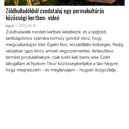
Zöldhulladékból csodatalaj egy permakultúrás
közösségi kertben- videó
Ingrid
2023-04-19
Zöldhulladék minden kertben keletkezik, és a legtöbb
kerttulajdonos számára komoly gondot okoz, hogy
megszabaduljon tőle. Égetni tilos, elszállíttatni költséges. Pedig
valójában igazi kincs, amivel vegyszermentes, fantasztikus
termést produkálhatunk, csak tudni kell bánni vele. Ezért
látogattam el Nyikom Tibor közösségikertjébe a Sas-hegyre,
hogy megnézzem – és megtanuljam – hogyan dolgoztatja...