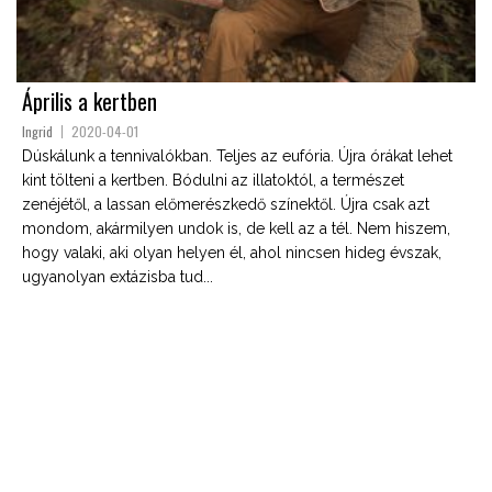
Április a kertben
Ingrid
2020-04-01
Dúskálunk a tennivalókban. Teljes az eufória. Újra órákat lehet
kint tölteni a kertben. Bódulni az illatoktól, a természet
zenéjétől, a lassan előmerészkedő színektől. Újra csak azt
mondom, akármilyen undok is, de kell az a tél. Nem hiszem,
hogy valaki, aki olyan helyen él, ahol nincsen hideg évszak,
ugyanolyan extázisba tud...