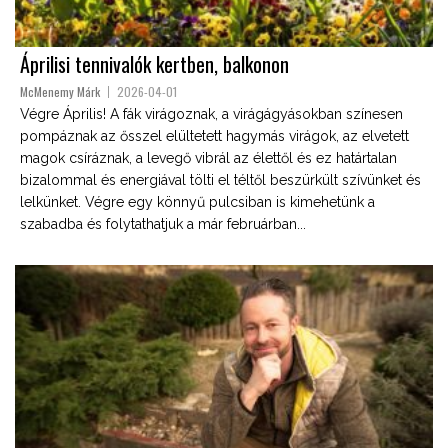
Áprilisi tennivalók kertben, balkonon
McMenemy Márk
2026-04-01
Végre Április! A fák virágoznak, a virágágyásokban színesen
pompáznak az ősszel elültetett hagymás virágok, az elvetett
magok csíráznak, a levegő vibrál az élettől és ez határtalan
bizalommal és energiával tölti el téltől beszürkült szívünket és
lelkünket. Végre egy könnyű pulcsiban is kimehetünk a
szabadba és folytathatjuk a már februárban...