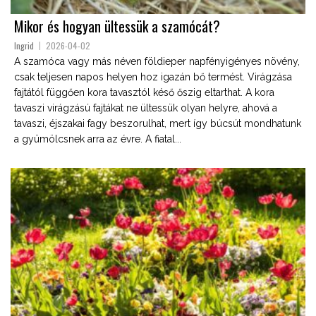
Mikor és hogyan ültessük a szamócát?
Ingrid
2026-04-02
A szamóca vagy más néven földieper napfényigényes növény,
csak teljesen napos helyen hoz igazán bő termést. Virágzása
fajtától függően kora tavasztól késő őszig eltarthat. A kora
tavaszi virágzású fajtákat ne ültessük olyan helyre, ahová a
tavaszi, éjszakai fagy beszorulhat, mert így búcsút mondhatunk
a gyümölcsnek arra az évre. A fiatal...