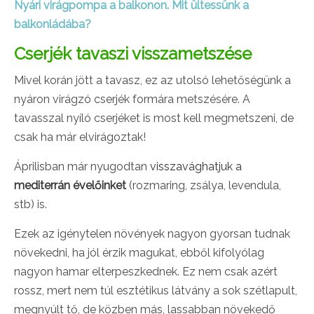
Nyári virágpompa a balkonon. Mit ültessünk a
balkonládába?
Cserjék tavaszi visszametszése
Mivel korán jött a tavasz, ez az utolsó lehetőségünk a
nyáron virágzó cserjék formára metszésére. A
tavasszal nyíló cserjéket is most kell megmetszeni, de
csak ha már elvirágoztak!
Áprilisban már nyugodtan
visszavághatjuk a
mediterrán évelőinket
(rozmaring, zsálya, levendula,
stb) is.
Ezek az igénytelen növények nagyon gyorsan tudnak
növekedni, ha jól érzik magukat, ebből kifolyólag
nagyon hamar elterpeszkednek. Ez nem csak azért
rossz, mert nem túl esztétikus látvány a sok szétlapult,
megnyúlt tő, de közben más, lassabban növekedő