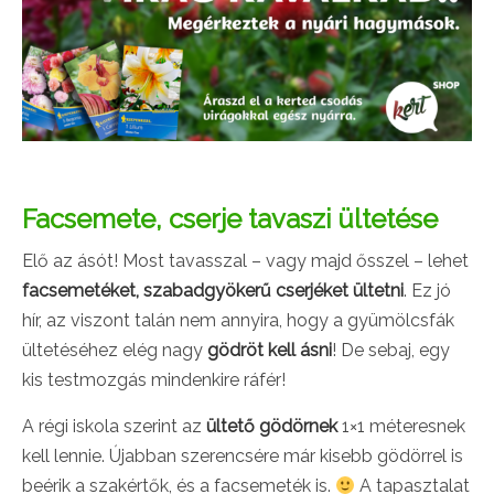
Facsemete, cserje tavaszi ültetése
Elő az ásót! Most tavasszal – vagy majd ősszel – lehet
facsemetéket, szabadgyökerű cserjéket ültetni
.
Ez jó
hír, az viszont talán nem annyira, hogy a gyümölcsfák
ültetéséhez elég nagy
gödröt kell ásni
! De sebaj, egy
kis testmozgás mindenkire ráfér!
A régi iskola szerint az
ültető gödörnek
1×1 méteresnek
kell lennie. Újabban szerencsére már kisebb gödörrel is
beérik a szakértők, és a facsemeték is.
A tapasztalat