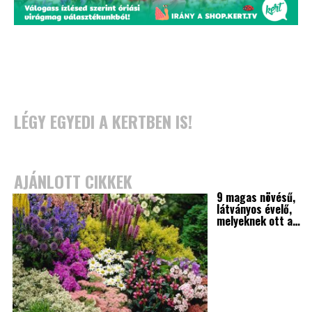
LÉGY EGYEDI A KERTBEN IS!
AJÁNLOTT CIKKEK
9 magas növésű,
látványos évelő,
melyeknek ott a…