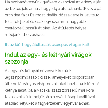
Ha szobanövényünk gyökere kikandikál az edény alján,
az biztos jele annak, hogy ideje átültetnünk. (Kivéve pár
orchidea fajt.) Ez most ideális időszak erre is. Javítsuk
fel a földjüket és csak egy számmal nagyobb
cserépbe ültessük át őket. Az átültetés helyes
módjáról itt olvashatsz:
Itt az idő, hogy átültessük cserepes virágainkat!
Indul az egy- és kétnyári virágok
szezonja
Az egy- és kétnyári növények kertünk
legszínpompásabb díszei, amelyeket csoportosan
ültetve látványos virágmozaikokat hozhatunk létre. A
kétnyáriakat (pl. árvácska, százszorszép) már kora
tavasszal kiültethetjük, ám a nyári hőség beálltával
átadják helyüket a fagyérzékeny egynyáriaknak.