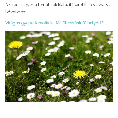
A virágos gyepalternatívák kialakításáról itt olvashatsz
bővebben:
Virágos gyepalternatívák. Mit ültessünk fű helyett?