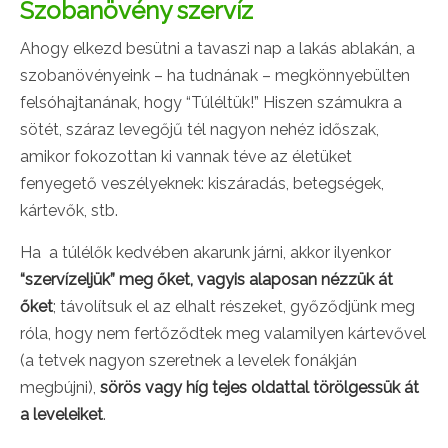
Szobanövény szervíz
Ahogy elkezd besütni a tavaszi nap a lakás ablakán, a
szobanövényeink – ha tudnának – megkönnyebülten
felsóhajtanának, hogy “Túléltük!” Hiszen számukra a
sötét, száraz levegőjű tél nagyon nehéz időszak,
amikor fokozottan ki vannak téve az életüket
fenyegető veszélyeknek: kiszáradás, betegségek,
kártevők, stb.
Ha a túlélők kedvében akarunk járni, akkor ilyenkor
“szervízeljük” meg őket
, vagyis alaposan nézzük át
őket
; távolítsuk el az elhalt részeket, győződjünk meg
róla, hogy nem fertőződtek meg valamilyen kártevővel
(a tetvek nagyon szeretnek a levelek fonákján
megbújni),
sörös vagy híg tejes oldattal törölgessük át
a leveleiket
.