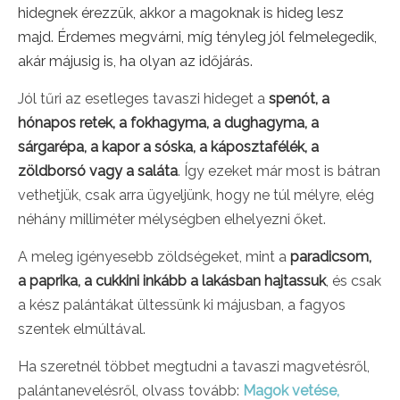
hidegnek érezzük, akkor a magoknak is hideg lesz
majd. Érdemes megvárni, míg tényleg jól felmelegedik,
akár májusig is, ha olyan az időjárás.
Jól tűri az esetleges tavaszi hideget a
spenót, a
hónapos retek, a fokhagyma, a dughagyma, a
sárgarépa, a kapor a sóska, a káposztafélék, a
zöldborsó vagy a saláta
. Így ezeket már most is bátran
vethetjük, csak arra ügyeljünk, hogy ne túl mélyre, elég
néhány milliméter mélységben elhelyezni őket.
A meleg igényesebb zöldségeket, mint a
paradicsom,
a paprika, a cukkini inkább a lakásban hajtassuk
, és csak
a kész palántákat ültessünk ki májusban, a fagyos
szentek elmúltával.
Ha szeretnél többet megtudni a tavaszi magvetésről,
palántanevelésről, olvass tovább:
Magok vetése,