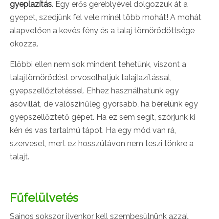
gyeplazítás
. Egy erős gereblyével dolgozzuk át a
gyepet, szedjünk fel vele minél több mohát! A mohát
alapvetően a kevés fény és a talaj tömörödöttsége
okozza.
Előbbi ellen nem sok mindent tehetünk, viszont a
talajtömörödést orvosolhatjuk talajlazítással,
gyepszellőztetéssel. Ehhez használhatunk egy
ásóvillát, de valószínűleg gyorsabb, ha bérelünk egy
gyepszellőztető gépet. Ha ez sem segít, szórjunk ki
kén és vas tartalmú tápot. Ha egy mód van rá,
szerveset, mert ez hosszútávon nem teszi tönkre a
talajt.
Fűfelülvetés
Sajnos sokszor ilyenkor kell szembesülnünk azzal,