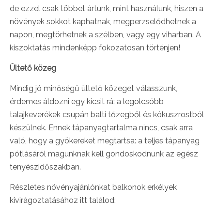
de ezzel csak többet ártunk, mint használunk, hiszen a
növények sokkot kaphatnak, megperzselődhetnek a
napon, megtörhetnek a szélben, vagy egy viharban. A
kiszoktatás mindenképp fokozatosan történjen!
Ültető közeg
Mindig jó minőségű ültető közeget válasszunk,
érdemes áldozni egy kicsit rá: a legolcsóbb
talajkeverékek csupán balti tőzegből és kókuszrostból
készülnek. Ennek tápanyagtartalma nincs, csak arra
való, hogy a gyökereket megtartsa: a teljes tápanyag
pótlásáról magunknak kell gondoskodnunk az egész
tenyészidőszakban.
Részletes növényajánlónkat balkonok erkélyek
kivirágoztatásához itt találod: