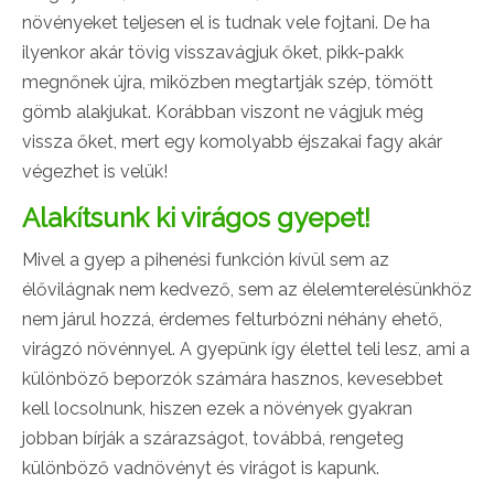
növényeket teljesen el is tudnak vele fojtani. De ha
ilyenkor akár tövig visszavágjuk őket, pikk-pakk
megnőnek újra, miközben megtartják szép, tömött
gömb alakjukat.
Korábban viszont ne vágjuk még
vissza őket, mert egy komolyabb éjszakai fagy akár
végezhet is velük!
Alakítsunk ki virágos gyepet!
Mivel a gyep a pihenési funkción kívül sem az
élővilágnak nem kedvező, sem az élelemterelésünkhöz
nem járul hozzá, érdemes felturbózni néhány ehető,
virágzó növénnyel. A gyepünk így élettel teli lesz, ami a
különböző beporzók számára hasznos, kevesebbet
kell locsolnunk, hiszen ezek a növények gyakran
jobban bírják a szárazságot, továbbá, rengeteg
különböző vadnövényt és virágot is kapunk.