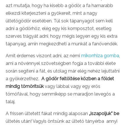
azt mutatja, hogy ha kisebb a gödör, a fa hamarabb
elkezdi kiterjeszteni a gyökereit, mint a nagy
ültetőgödör esetében. Túl sok tápanyagot sem kell
adni a gödörhöz, elég egy kis komposztot, esetleg
szerves trágyát adni, hogy mégis legyen egy kis extra
tápanyag, amin megkezdheti a munkát a fanövendék.
Amit érdemes viszont adni, az némi
mikorrhiza gomba
,
ami a növénnyel szövetségben fogja a további élete
során segíteni a fát, és utólag már elég nehéz lejuttatni
a gyökérzethez.
A gödör feltöltése közben a földet
mindig tömörítsük
vagy lábbal vagy egy erős
tömőfával, hogy semmiképp se maradjon levegős a
talaj.
A frissen ültetett fákat mindig alaposan
„iszapoljuk” be
ültetés után! Vagyis öntsünk az ültető tányérba annyi