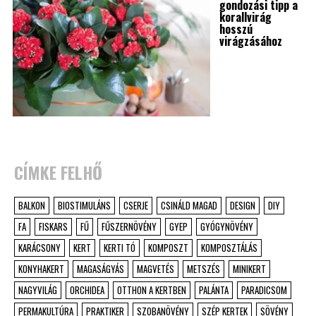
gondozási tipp a
korallvirág
hosszú
virágzásához
CÍMKE FELHŐ
BALKON
BIOSTIMULÁNS
CSERJE
CSINÁLD MAGAD
DESIGN
DIY
FA
FISKARS
FŰ
FŰSZERNÖVÉNY
GYEP
GYÓGYNÖVÉNY
KARÁCSONY
KERT
KERTI TÓ
KOMPOSZT
KOMPOSZTÁLÁS
KONYHAKERT
MAGASÁGYÁS
MAGVETÉS
METSZÉS
MINIKERT
NAGYVILÁG
ORCHIDEA
OTTHON A KERTBEN
PALÁNTA
PARADICSOM
PERMAKULTÚRA
PRAKTIKER
SZOBANÖVÉNY
SZÉP KERTEK
SÖVÉNY