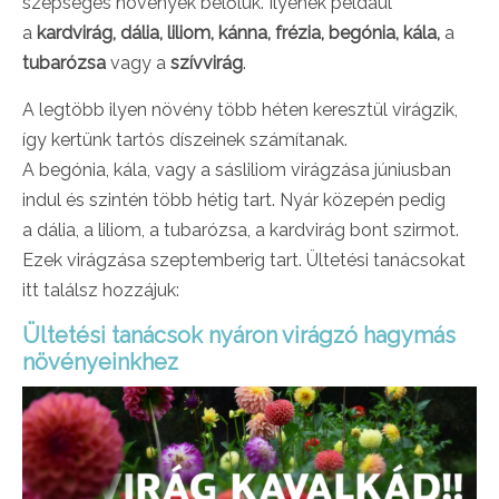
szépséges növények belőlük. Ilyenek például
a
kardvirág, dália, liliom, kánna, frézia, begónia, kála,
a
tubarózsa
vagy a
szívvirág
.
A legtöbb ilyen növény több héten keresztül virágzik,
így kertünk tartós díszeinek számítanak.
A begónia, kála, vagy a sásliliom virágzása júniusban
indul és szintén több hétig tart. Nyár közepén pedig
a dália, a liliom, a tubarózsa, a kardvirág bont szirmot.
Ezek virágzása szeptemberig tart. Ültetési tanácsokat
itt találsz hozzájuk:
Ültetési tanácsok nyáron virágzó hagymás
növényeinkhez