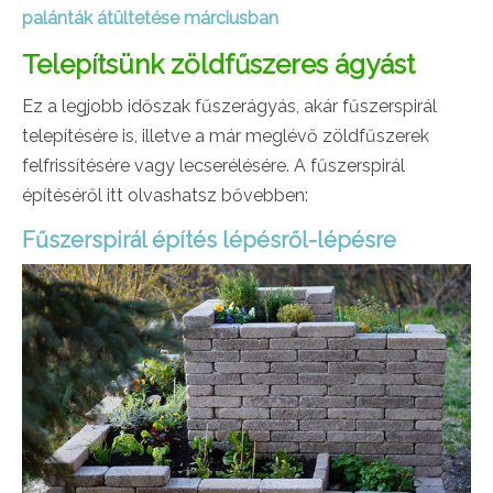
palánták átültetése márciusban
Telepítsünk zöldfűszeres ágyást
Ez a legjobb időszak fűszerágyás, akár fűszerspirál
telepítésére is, illetve a már meglévő zöldfűszerek
felfrissítésére vagy lecserélésére. A fűszerspirál
építéséről itt olvashatsz bővebben:
Fűszerspirál építés lépésről-lépésre