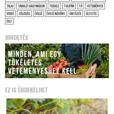
TALAJ
TAVASZI HAGYMÁSOK
TERASZ
TULIPÁN
TÓ
VETEMÉNYES
VIDEÓ
ZÖLDSÉG
ÉVELŐ
ÉVELŐ NÖVÉNY
ÖNTÖZÉS
ÜLTETÉS
ŐSZ
HIRDETÉS
EZ IS ÉRDEKELHET