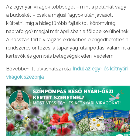
Az egynyári virágok többségét – mint a petúniát vagy
a büdöskét – csak a májusi fagyok után javasolt
kiültetni, míg a hidegtűrőbb fajták (pl. körömvirág,
napraforgó) magjai már áprilisban a földbe kerülhetnek.
A hosszan tartó virágzás érdekében elengedhetetlen a
rendszeres öntözés, a tápanyag-utánpótlás, valamint a
kártevők és gombás betegségek elleni védelem.
Bővebben itt olvashatsz róla:
Indul az egy- és kétnyári
virágok szezonja