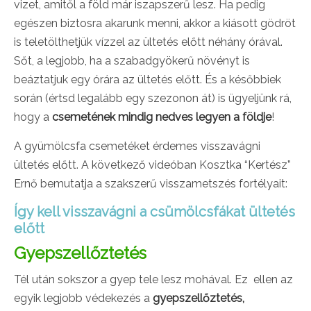
vizet, amitől a föld már iszapszerű lesz. Ha pedig
egészen biztosra akarunk menni, akkor a kiásott gödröt
is teletölthetjük vízzel az ültetés előtt néhány órával.
Sőt, a legjobb, ha a szabadgyökerű növényt is
beáztatjuk egy órára az ültetés előtt. És a későbbiek
során (értsd legalább egy szezonon át) is ügyeljünk rá,
hogy a
csemetének mindig nedves legyen a földje
!
A gyümölcsfa csemetéket érdemes visszavágni
ültetés előtt. A következő videóban Kosztka “Kertész”
Ernő bemutatja a szakszerű visszametszés fortélyait:
Így kell visszavágni a csümölcsfákat ültetés
előtt
Gyepszellőztetés
Tél után sokszor a gyep tele lesz mohával. Ez ellen az
egyik legjobb védekezés a
gyepszellőztetés,