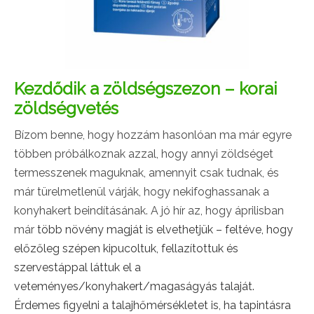
Kezdődik a zöldségszezon – korai
zöldségvetés
Bízom benne, hogy hozzám hasonlóan ma már egyre
többen próbálkoznak azzal, hogy annyi zöldséget
termesszenek maguknak, amennyit csak tudnak, és
már türelmetlenül várják, hogy nekifoghassanak a
konyhakert beindításának. A jó hír az, hogy áprilisban
már
több növény magját is elvethetjük – feltéve, hogy
előzőleg szépen kipucoltuk, fellazítottuk és
szervestáppal láttuk el a
veteményes/konyhakert/magaságyás talaját.
Érdemes figyelni a talajhőmérsékletet is, ha tapintásra