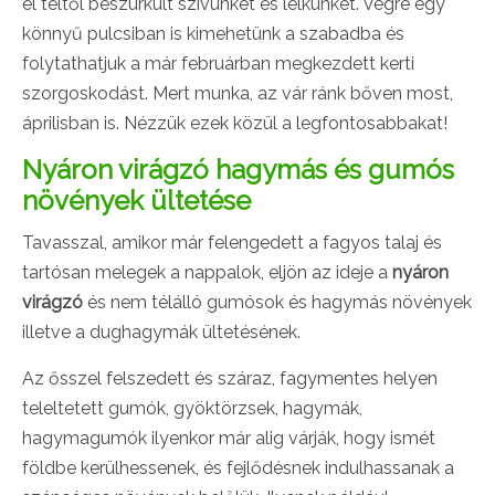
el téltől beszürkült szívünket és lelkünket. Végre egy
könnyű pulcsiban is kimehetünk a szabadba és
folytathatjuk a már februárban megkezdett kerti
szorgoskodást. Mert munka, az vár ránk bőven most,
áprilisban is. Nézzük ezek közül a legfontosabbakat!
Nyáron virágzó hagymás és gumós
növények ültetése
Tavasszal, amikor már felengedett a fagyos talaj és
tartósan melegek a nappalok, eljön az ideje a
nyáron
virágzó
és nem télálló gumósok és hagymás növények
illetve a dughagymák ültetésének.
Az ősszel felszedett és száraz, fagymentes helyen
teleltetett gumók, gyöktörzsek, hagymák,
hagymagumók ilyenkor már alig várják, hogy ismét
földbe kerülhessenek, és fejlődésnek indulhassanak a