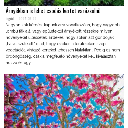
Árnyékban is lehet csodás kertet varázsolni!
Ingrid
2024-03-22
Nagyon sok kérdést kapunk arra vonatkozóan, hogy nagyobb
lombú fák alá, vagy épületektől árnyékolt részekre milyen
növényeket ültessetek. Érdekes, hogy sokan azt gondolják,
„halva született” ötlet, hogy ezeken a területeken szép
vegetációt, virágzó kerteket lehessen kialakítani. Pedig ez nem
ördöngösség, csak a megfelelő növényeket kell kiválasztani
hozzá és egy...