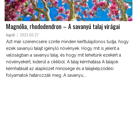
Magnólia, rhododendron – A savanyú talaj virágai
Ingrid
2023-03-27
Azt már szerencsére szinte minden kerttulajdonos tudja, hogy
ezek savanyú talajt igénylő növények. Hogy mit is jelent a
valóságban a savanyú talaj, és hogy mit tehetünk ezekért a
növényekért, kiderül a cikkből. A talaj kémhatása A talajok
kémhatását az alapkőzet minősége és a talajképződési
folyamatok határozzák meg. A savanyú,...