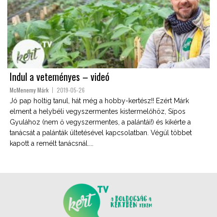
Indul a veteményes – videó
McMenemy Márk
2019-05-26
Jó pap holtig tanul, hát még a hobby-kertész!! Ezért Márk
elment a helybéli vegyszermentes kistermelőhöz, Sípos
Gyulához (nem ő vegyszermentes, a palántái!) és kikérte a
tanácsát a palánták ültetésével kapcsolatban. Végül többet
kapott a remélt tanácsnál....