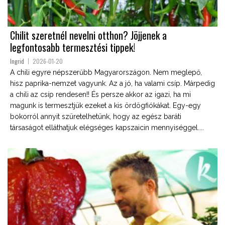
Chilit szeretnél nevelni otthon? Jöjjenek a
legfontosabb termesztési tippek!
Ingrid
2026-01-20
A chili egyre népszerűbb Magyarországon. Nem meglepő,
hisz paprika-nemzet vagyunk. Az a jó, ha valami csíp. Márpedig
a chili az csíp rendesen!! És persze akkor az igazi, ha mi
magunk is termesztjük ezeket a kis ördögfiókákat. Egy-egy
bokorról annyit szüretelhetünk, hogy az egész baráti
társaságot elláthatjuk elégséges kapszaicin mennyiséggel....