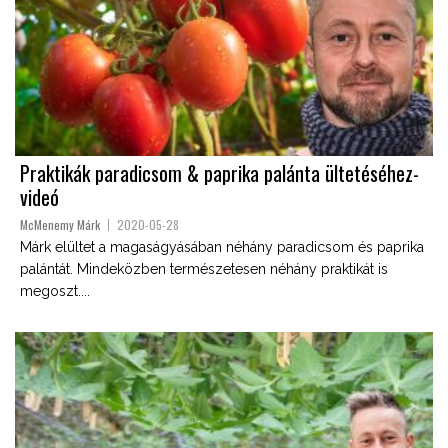
Praktikák paradicsom & paprika palánta ültetéséhez-
videó
McMenemy Márk
2020-05-28
Márk elültet a magaságyásában néhány paradicsom és paprika
palántát. Mindeközben természetesen néhány praktikát is
megoszt....