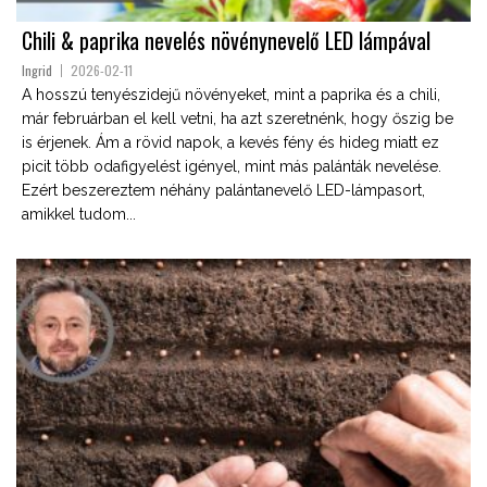
Chili & paprika nevelés növénynevelő LED lámpával
Ingrid
2026-02-11
A hosszú tenyészidejű növényeket, mint a paprika és a chili,
már februárban el kell vetni, ha azt szeretnénk, hogy őszig be
is érjenek. Ám a rövid napok, a kevés fény és hideg miatt ez
picit több odafigyelést igényel, mint más palánták nevelése.
Ezért beszereztem néhány palántanevelő LED-lámpasort,
amikkel tudom...