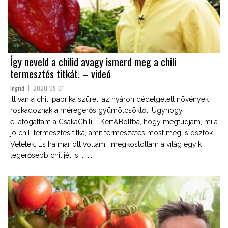
Így neveld a chilid avagy ismerd meg a chili
termesztés titkát! – videó
Ingrid
2020-09-01
Itt van a chili paprika szüret, az nyáron dédelgetett növények
roskadoznak a méregerős gyümölcsöktől. Úgyhogy
ellátogattam a CsakaChili – Kert&Boltba, hogy megtudjam, mi a
jó chili termesztés titka, amit természetes most meg is osztok
Veletek. És ha már ott voltam , megkóstoltam a világ egyik
legerősebb chilijét is…. ...