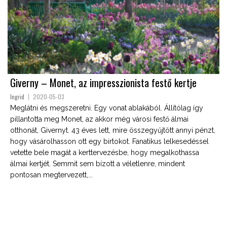
Giverny – Monet, az impresszionista festő kertje
Ingrid
2020-05-03
Meglátni és megszeretni. Egy vonat ablakából. Állítólag így
pillantotta meg Monet, az akkor még városi festő álmai
otthonát, Givernyt. 43 éves lett, mire összegyűjtött annyi pénzt,
hogy vásárolhasson ott egy birtokot. Fanatikus lelkesedéssel
vetette bele magát a kerttervezésbe, hogy megalkothassa
álmai kertjét. Semmit sem bízott a véletlenre, mindent
pontosan megtervezett,...