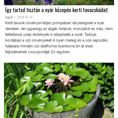
Így tartsd tisztán a nyár közepén kerti tavacskádat!
Ingrid
2026-07-12
Kerti tavunk növényei teljes pompában díszelegnek a nyár
derekán, de ugyanígy az algák, hínárok, moszatok és más, nem
feltétlenül szép élőlények is ellephetik a vizet. Tartsuk
kordában a vízi növényeket A nyári meleg és a sok napsütés
hatására minden vízi életforma ilyenkorra éri el éves
fejlődésének csúcspontját. Ez egyben...