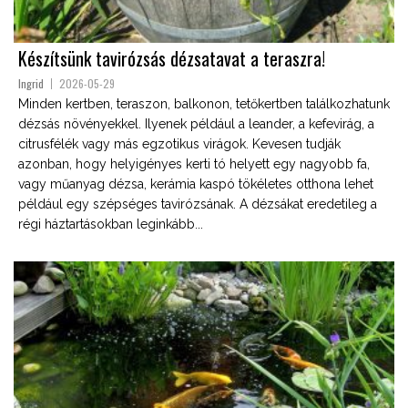
Készítsünk tavirózsás dézsatavat a teraszra!
Ingrid
2026-05-29
Minden kertben, teraszon, balkonon, tetőkertben találkozhatunk
dézsás növényekkel. Ilyenek például a leander, a kefevirág, a
citrusfélék vagy más egzotikus virágok. Kevesen tudják
azonban, hogy helyigényes kerti tó helyett egy nagyobb fa,
vagy műanyag dézsa, kerámia kaspó tökéletes otthona lehet
például egy szépséges tavirózsának. A dézsákat eredetileg a
régi háztartásokban leginkább...