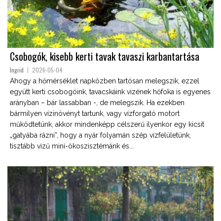
Csobogók, kisebb kerti tavak tavaszi karbantartása
Ingrid
2026-05-04
Ahogy a hőmérséklet napközben tartósan melegszik, ezzel
együtt kerti csobogóink, tavacskáink vizének hőfoka is egyenes
arányban – bár lassabban -, de melegszik. Ha ezekben
bármilyen vízinövényt tartunk, vagy vízforgató motort
működtetünk, akkor mindenképp célszerű ilyenkor egy kicsit
„gatyába rázni”, hogy a nyár folyamán szép vízfelületünk,
tisztább vizű mini-ökoszisztémánk és...