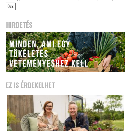
ŐSZ
HIRDETÉS
EZ IS ÉRDEKELHET