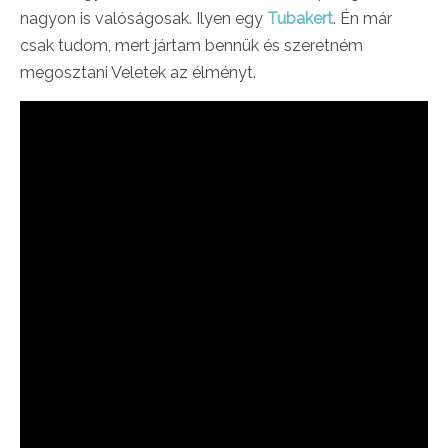
nagyon is valóságosak. Ilyen egy
Tubakert
. Én már
csak tudom, mert jártam bennük és szeretném
megosztani Veletek az élményt.