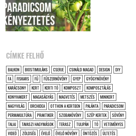
CÍMKE FELHŐ
BALKON
BIOSTIMULÁNS
CSERJE
CSINÁLD MAGAD
DESIGN
DIY
FA
FISKARS
FŰ
FŰSZERNÖVÉNY
GYEP
GYÓGYNÖVÉNY
KARÁCSONY
KERT
KERTI TÓ
KOMPOSZT
KOMPOSZTÁLÁS
KONYHAKERT
MAGASÁGYÁS
MAGVETÉS
METSZÉS
MINIKERT
NAGYVILÁG
ORCHIDEA
OTTHON A KERTBEN
PALÁNTA
PARADICSOM
PERMAKULTÚRA
PRAKTIKER
SZOBANÖVÉNY
SZÉP KERTEK
SÖVÉNY
TALAJ
TAVASZI HAGYMÁSOK
TERASZ
TULIPÁN
TÓ
VETEMÉNYES
VIDEÓ
ZÖLDSÉG
ÉVELŐ
ÉVELŐ NÖVÉNY
ÖNTÖZÉS
ÜLTETÉS