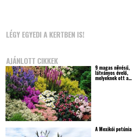
LÉGY EGYEDI A KERTBEN IS!
AJÁNLOTT CIKKEK
9 magas növésű,
látványos évelő,
melyeknek ott a…
A Mexikói petúnia