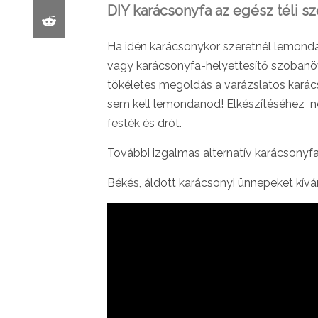
DIY karácsonyfa az egész téli s
Ha idén karácsonykor szeretnél lemond
vagy karácsonyfa-helyettesítő szobanöv
tökéletes megoldás a varázslatos kará
sem kell lemondanod! Elkészítéséhez ne
festék és drót.
További izgalmas alternatív karácsonyfa ö
Békés, áldott karácsonyi ünnepeket kív