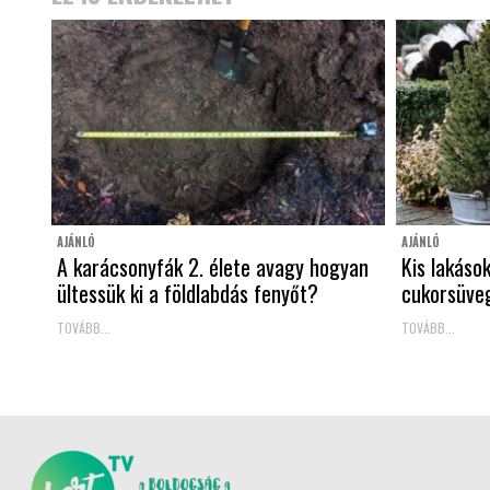
AJÁNLÓ
AJÁNLÓ
A karácsonyfák 2. élete avagy hogyan
Kis lakáso
ültessük ki a földlabdás fenyőt?
cukorsüve
TOVÁBB...
TOVÁBB...