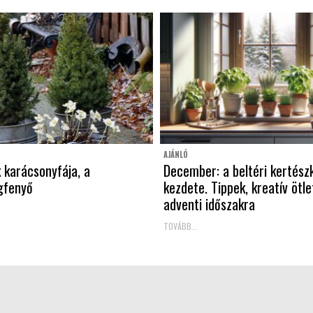
AJÁNLÓ
k karácsonyfája, a
December: a beltéri kertész
gfenyő
kezdete. Tippek, kreatív ötle
adventi időszakra
TOVÁBB...