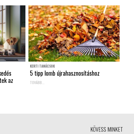
KERTI TANÁCSOK
kedés
5 tipp lomb újrahasznosításhoz
tek az
TOVÁBB...
KÖVESS MINKET