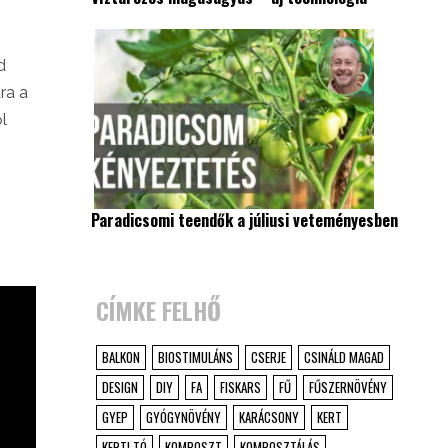
d
ra a
l
Paradicsomi teendők a júliusi veteményesben
CÍMKE FELHŐ
BALKON
BIOSTIMULÁNS
CSERJE
CSINÁLD MAGAD
DESIGN
DIY
FA
FISKARS
FŰ
FŰSZERNÖVÉNY
GYEP
GYÓGYNÖVÉNY
KARÁCSONY
KERT
KERTI TÓ
KOMPOSZT
KOMPOSZTÁLÁS