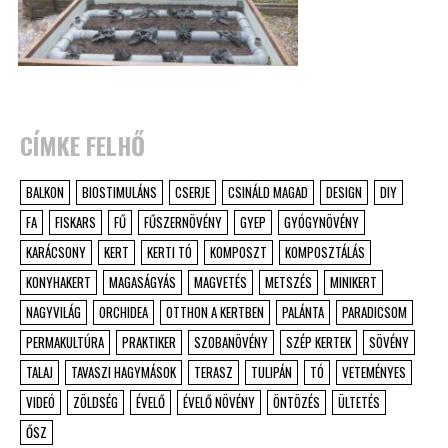
CÍMKE FELHŐ
BALKON
BIOSTIMULÁNS
CSERJE
CSINÁLD MAGAD
DESIGN
DIY
FA
FISKARS
FŰ
FŰSZERNÖVÉNY
GYEP
GYÓGYNÖVÉNY
KARÁCSONY
KERT
KERTI TÓ
KOMPOSZT
KOMPOSZTÁLÁS
KONYHAKERT
MAGASÁGYÁS
MAGVETÉS
METSZÉS
MINIKERT
NAGYVILÁG
ORCHIDEA
OTTHON A KERTBEN
PALÁNTA
PARADICSOM
PERMAKULTÚRA
PRAKTIKER
SZOBANÖVÉNY
SZÉP KERTEK
SÖVÉNY
TALAJ
TAVASZI HAGYMÁSOK
TERASZ
TULIPÁN
TÓ
VETEMÉNYES
VIDEÓ
ZÖLDSÉG
ÉVELŐ
ÉVELŐ NÖVÉNY
ÖNTÖZÉS
ÜLTETÉS
ŐSZ