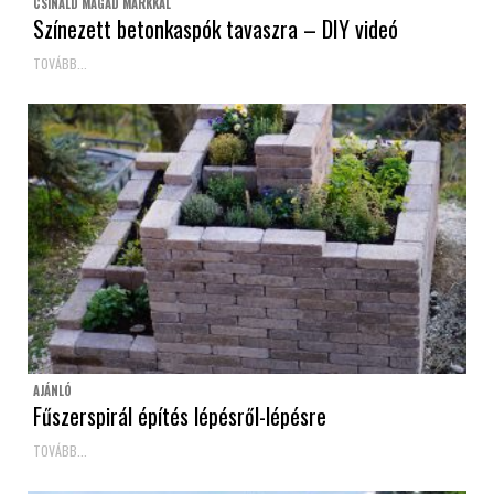
CSINÁLD MAGAD MÁRKKAL
Színezett betonkaspók tavaszra – DIY videó
TOVÁBB...
AJÁNLÓ
Fűszerspirál építés lépésről-lépésre
TOVÁBB...