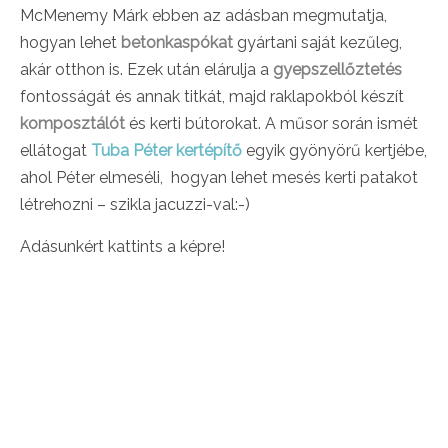
McMenemy Márk ebben az adásban megmutatja,
hogyan lehet
betonkaspókat
gyártani saját kezűleg,
akár otthon is. Ezek után elárulja a
gyepszellőztetés
fontosságát és annak titkát, majd raklapokból készít
komposztálót
és kerti bútorokat. A műsor során ismét
ellátogat
Tuba Péter kertépítő
egyik gyönyörű kertjébe,
ahol Péter elmeséli, hogyan lehet mesés kerti patakot
létrehozni – szikla jacuzzi-val:-)
Adásunkért kattints a képre!