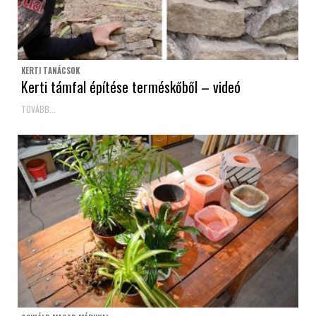
KERTI TANÁCSOK
Kerti támfal építése terméskőből – videó
TOVÁBB...