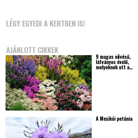
LÉGY EGYEDI A KERTBEN IS!
AJÁNLOTT CIKKEK
9 magas növésű,
látványos évelő,
melyeknek ott a…
A Mexikói petúnia