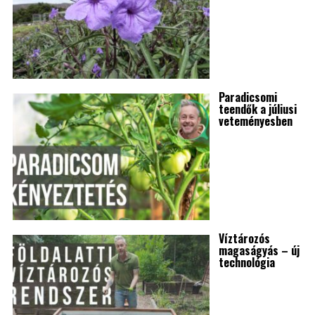
Paradicsomi
teendők a júliusi
veteményesben
Víztározós
magaságyás – új
technológia