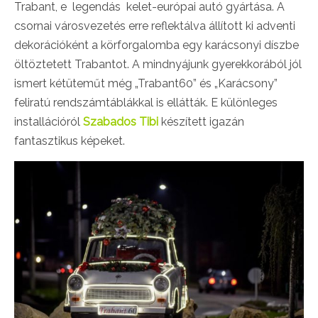
Trabant, e legendás kelet-európai autó gyártása. A
csornai városvezetés erre reflektálva állított ki adventi
dekorációként a körforgalomba egy karácsonyi díszbe
öltöztetett Trabantot. A mindnyájunk gyerekkorából jól
ismert kétüteműt még „Trabant60” és „Karácsony”
feliratú rendszámtáblákkal is ellátták. E különleges
installációról
Szabados Tibi
készített igazán
fantasztikus képeket.