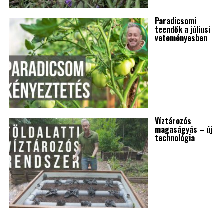
Paradicsomi
teendők a júliusi
veteményesben
Víztározós
magaságyás – új
technológia