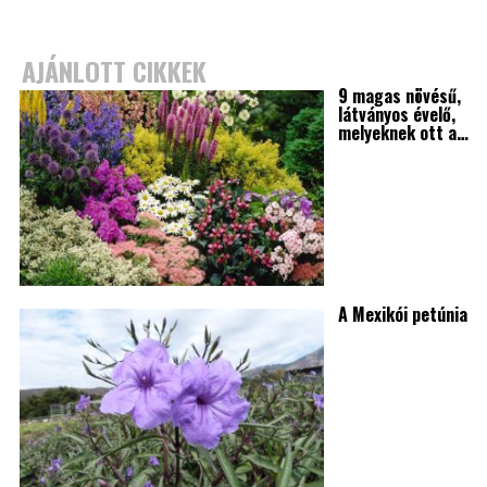
AJÁNLOTT CIKKEK
9 magas növésű,
látványos évelő,
melyeknek ott a…
A Mexikói petúnia