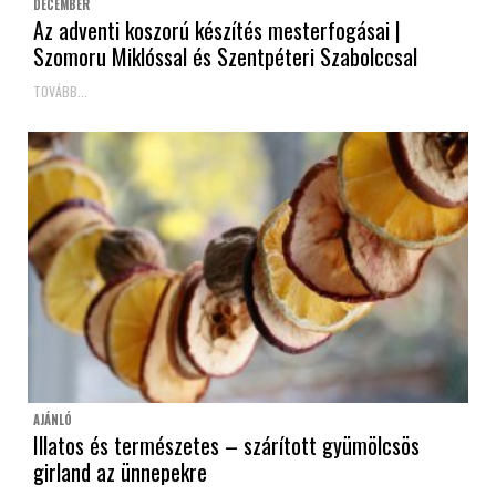
DECEMBER
Az adventi koszorú készítés mesterfogásai |
Szomoru Miklóssal és Szentpéteri Szabolccsal
TOVÁBB...
AJÁNLÓ
Illatos és természetes – szárított gyümölcsös
girland az ünnepekre