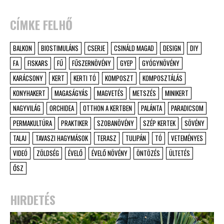
CÍMKE FELHŐ
BALKON
BIOSTIMULÁNS
CSERJE
CSINÁLD MAGAD
DESIGN
DIY
FA
FISKARS
FŰ
FŰSZERNÖVÉNY
GYEP
GYÓGYNÖVÉNY
KARÁCSONY
KERT
KERTI TÓ
KOMPOSZT
KOMPOSZTÁLÁS
KONYHAKERT
MAGASÁGYÁS
MAGVETÉS
METSZÉS
MINIKERT
NAGYVILÁG
ORCHIDEA
OTTHON A KERTBEN
PALÁNTA
PARADICSOM
PERMAKULTÚRA
PRAKTIKER
SZOBANÖVÉNY
SZÉP KERTEK
SÖVÉNY
TALAJ
TAVASZI HAGYMÁSOK
TERASZ
TULIPÁN
TÓ
VETEMÉNYES
VIDEÓ
ZÖLDSÉG
ÉVELŐ
ÉVELŐ NÖVÉNY
ÖNTÖZÉS
ÜLTETÉS
ŐSZ
HIRDETÉS