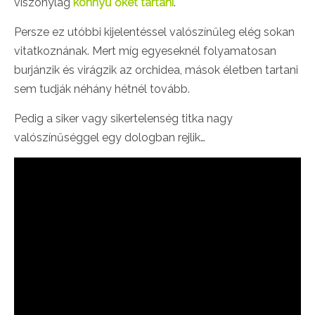
viszonylag
könnyű őket tartani
.
Persze ez utóbbi kijelentéssel valószínűleg elég sokan
vitatkoznának. Mert míg egyeseknél folyamatosan
burjánzik és virágzik az orchidea, mások életben tartani
sem tudják néhány hétnél tovább.
Pedig a siker vagy sikertelenség titka nagy
valószínűséggel egy dologban rejlik…