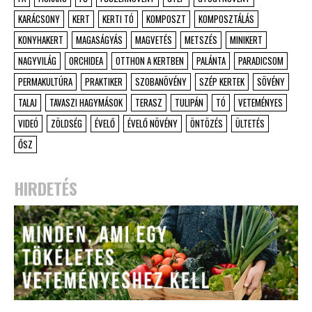
KARÁCSONY
KERT
KERTI TÓ
KOMPOSZT
KOMPOSZTÁLÁS
KONYHAKERT
MAGASÁGYÁS
MAGVETÉS
METSZÉS
MINIKERT
NAGYVILÁG
ORCHIDEA
OTTHON A KERTBEN
PALÁNTA
PARADICSOM
PERMAKULTÚRA
PRAKTIKER
SZOBANÖVÉNY
SZÉP KERTEK
SÖVÉNY
TALAJ
TAVASZI HAGYMÁSOK
TERASZ
TULIPÁN
TÓ
VETEMÉNYES
VIDEÓ
ZÖLDSÉG
ÉVELŐ
ÉVELŐ NÖVÉNY
ÖNTÖZÉS
ÜLTETÉS
ŐSZ
HIRDETÉS