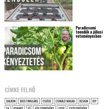
Paradicsomi
teendők a júliusi
veteményesben
CÍMKE FELHŐ
BALKON
BIOSTIMULÁNS
CSERJE
CSINÁLD MAGAD
DESIGN
DIY
FA
FISKARS
FŰ
FŰSZERNÖVÉNY
GYEP
GYÓGYNÖVÉNY