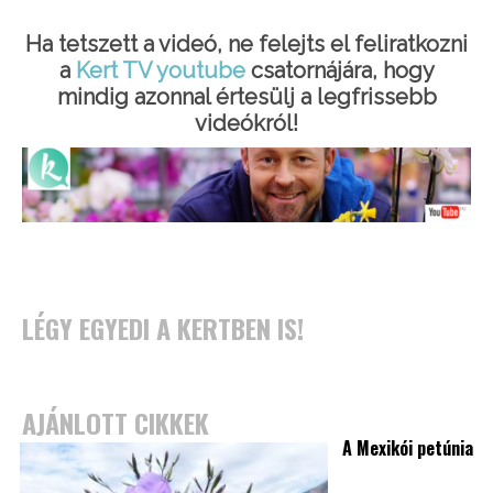
Ha tetszett a videó, ne felejts el feliratkozni
a
Kert TV youtube
csatornájára, hogy
mindig azonnal értesülj a legfrissebb
videókról!
LÉGY EGYEDI A KERTBEN IS!
AJÁNLOTT CIKKEK
A Mexikói petúnia