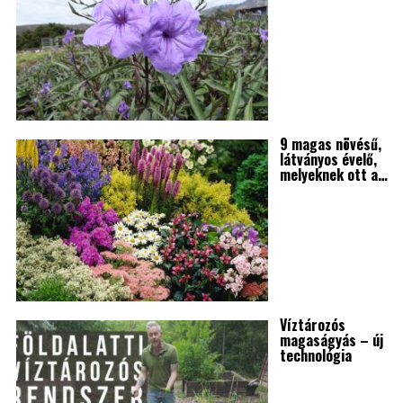
9 magas növésű,
látványos évelő,
melyeknek ott a…
Víztározós
magaságyás – új
technológia