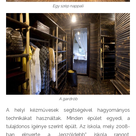
Egy szép nappali
A gardrób
A helyi kézművesek segítségével hagyományos
technikákat használtak. Minden épület egyedi, a
tulajdonos igénye szerint épült. Az iskola, mely 2008-
ban elnyerte a „legzöldebb” iskola rangot,