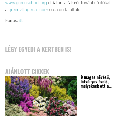
www.greenschool.org
oldalon, a faluról további fotókat
a
greenvillagebali.com
oldalon találtok.
Forrás:
itt
LÉGY EGYEDI A KERTBEN IS!
AJÁNLOTT CIKKEK
9 magas növésű,
látványos évelő,
melyeknek ott a…