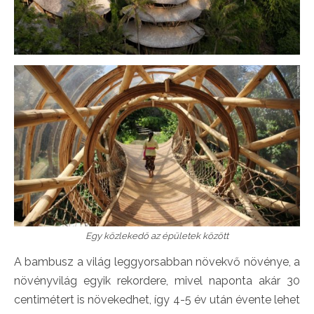
Egy közlekedő az épületek között
A bambusz a világ leggyorsabban növekvő növénye, a
növényvilág egyik rekordere, mivel naponta akár 30
centimétert is növekedhet, így 4-5 év után évente lehet