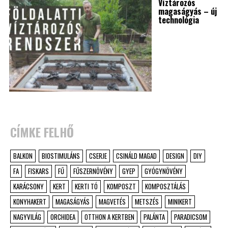
Víztározós
magaságyás – új
technológia
CÍMKE FELHŐ
BALKON
BIOSTIMULÁNS
CSERJE
CSINÁLD MAGAD
DESIGN
DIY
FA
FISKARS
FŰ
FŰSZERNÖVÉNY
GYEP
GYÓGYNÖVÉNY
KARÁCSONY
KERT
KERTI TÓ
KOMPOSZT
KOMPOSZTÁLÁS
KONYHAKERT
MAGASÁGYÁS
MAGVETÉS
METSZÉS
MINIKERT
NAGYVILÁG
ORCHIDEA
OTTHON A KERTBEN
PALÁNTA
PARADICSOM