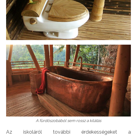
A fürdőszobából sem rossz a kilátás
Az iskoláról további érdekességeket a