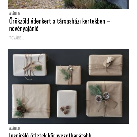
AJÁNLÓ
Örökzöld édenkert a társasházi kertekben –
növényajánló
TOVÁBB...
AJÁNLÓ
Inspiráló ötletek környezetbarátabb