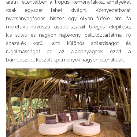
aratni, ellentétben a trópusi keményfákkal, amelyeket
csak egyszer lehet kivágni. Környezetbarát
nyersanyagforrás, hiszen egy olyan fűféle, ami fa
méretűvé növeszti fásodó szárait. Üreges felépítésű,
kis súlyú és nagyon hajlékony, cellulóztartalma 70
százalék körüli, ami különös szilárdságot és
rugalmasságot ad az alapanyagnak, ezért a
bambuszból készült építmények nagyon ellenállóak.