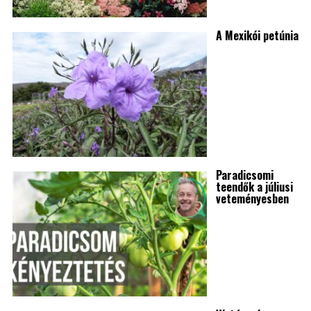
A Mexikói petúnia
Paradicsomi
teendők a júliusi
veteményesben