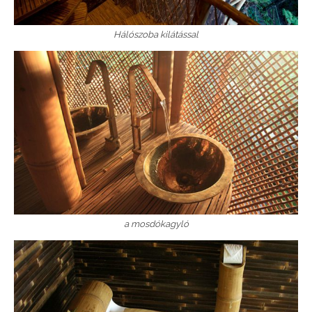
Hálószoba kilátással
a mosdókagyló