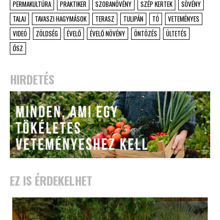
PERMAKULTÚRA
PRAKTIKER
SZOBANÖVÉNY
SZÉP KERTEK
SÖVÉNY
TALAJ
TAVASZI HAGYMÁSOK
TERASZ
TULIPÁN
TÓ
VETEMÉNYES
VIDEÓ
ZÖLDSÉG
ÉVELŐ
ÉVELŐ NÖVÉNY
ÖNTÖZÉS
ÜLTETÉS
ŐSZ
HIRDETÉS
EZ IS ÉRDEKELHET