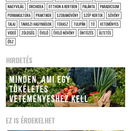
NAGYVILÁG
ORCHIDEA
OTTHON A KERTBEN
PALÁNTA
PARADICSOM
PERMAKULTÚRA
PRAKTIKER
SZOBANÖVÉNY
SZÉP KERTEK
SÖVÉNY
TALAJ
TAVASZI HAGYMÁSOK
TERASZ
TULIPÁN
TÓ
VETEMÉNYES
VIDEÓ
ZÖLDSÉG
ÉVELŐ
ÉVELŐ NÖVÉNY
ÖNTÖZÉS
ÜLTETÉS
ŐSZ
HIRDETÉS
EZ IS ÉRDEKELHET