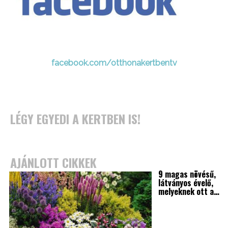
facebook.com/otthonakertbentv
LÉGY EGYEDI A KERTBEN IS!
AJÁNLOTT CIKKEK
9 magas növésű,
látványos évelő,
melyeknek ott a…