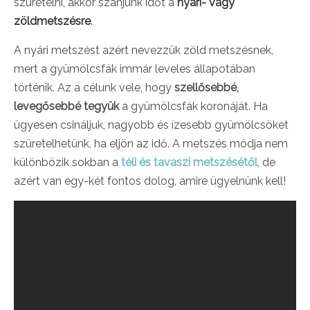
szüretelni, akkor szánjunk időt a
nyári- vagy
zöldmetszésre
.
A nyári metszést azért nevezzük zöld metszésnek,
mert a gyümölcsfák immár leveles állapotában
történik. Az a célunk vele, hogy
szellősebbé,
levegősebbé tegyük
a gyümölcsfák koronáját. Ha
ügyesen csináljuk, nagyobb és ízesebb gyümölcsöket
szüretelhetünk, ha eljön az idő. A metszés módja nem
különbözik sokban a
téli és tavaszi metszésétől
, de
azért van egy-két fontos dolog, amire ügyelnünk kell!