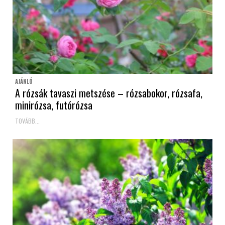
AJÁNLÓ
A rózsák tavaszi metszése – rózsabokor, rózsafa,
minirózsa, futórózsa
TOVÁBB...