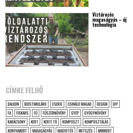
Víztározós
magaságyás – új
technológia
CÍMKE FELHŐ
BALKON
BIOSTIMULÁNS
CSERJE
CSINÁLD MAGAD
DESIGN
DIY
FA
FISKARS
FŰ
FŰSZERNÖVÉNY
GYEP
GYÓGYNÖVÉNY
KARÁCSONY
KERT
KERTI TÓ
KOMPOSZT
KOMPOSZTÁLÁS
KONYHAKERT
MAGASÁGYÁS
MAGVETÉS
METSZÉS
MINIKERT