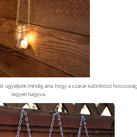
l, ügyeljünk mindig arra, hogy a száruk különböző hosszúsá
legyen hagyva.