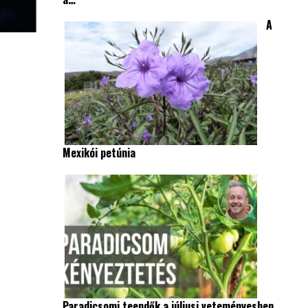
A
Mexikói petúnia
Paradicsomi teendők a júliusi veteményesben