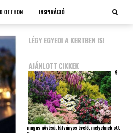
D OTTHON
INSPIRÁCIÓ
LÉGY EGYEDI A KERTBEN IS!
AJÁNLOTT CIKKEK
9
magas növésű, látványos évelő, melyeknek ott
a…