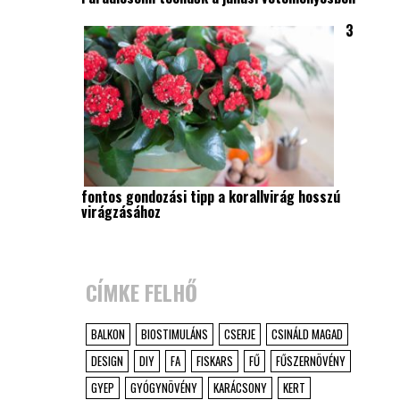
3
fontos gondozási tipp a korallvirág hosszú
virágzásához
CÍMKE FELHŐ
BALKON
BIOSTIMULÁNS
CSERJE
CSINÁLD MAGAD
DESIGN
DIY
FA
FISKARS
FŰ
FŰSZERNÖVÉNY
GYEP
GYÓGYNÖVÉNY
KARÁCSONY
KERT