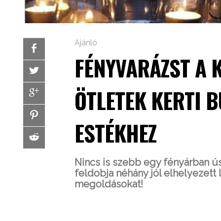
Ajánló
FÉNYVARÁZST A 
ÖTLETEK KERTI B
ESTÉKHEZ
Nincs is szebb egy fényárban úsz
feldobja néhány jól elhelyezet
megoldásokat!