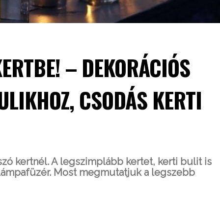
KERTBE! – DEKORÁCIÓS
ULIKHOZ, CSODÁS KERTI
ó kertnél. A legszimplább kertet, kerti bulit is
t lámpafüzér. Most megmutatjuk a legszebb