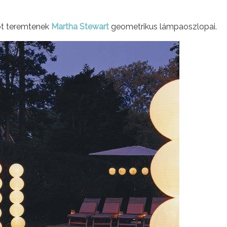
ot teremtenek
Martha Stewart
geometrikus lámpaoszlopai.