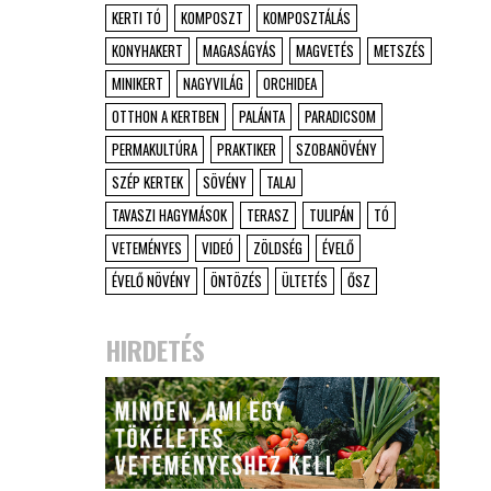
KERTI TÓ
KOMPOSZT
KOMPOSZTÁLÁS
KONYHAKERT
MAGASÁGYÁS
MAGVETÉS
METSZÉS
MINIKERT
NAGYVILÁG
ORCHIDEA
OTTHON A KERTBEN
PALÁNTA
PARADICSOM
PERMAKULTÚRA
PRAKTIKER
SZOBANÖVÉNY
SZÉP KERTEK
SÖVÉNY
TALAJ
TAVASZI HAGYMÁSOK
TERASZ
TULIPÁN
TÓ
VETEMÉNYES
VIDEÓ
ZÖLDSÉG
ÉVELŐ
ÉVELŐ NÖVÉNY
ÖNTÖZÉS
ÜLTETÉS
ŐSZ
HIRDETÉS