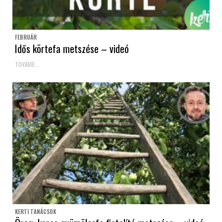
FEBRUÁR
Idős körtefa metszése – videó
TOVÁBB...
KERTI TANÁCSOK