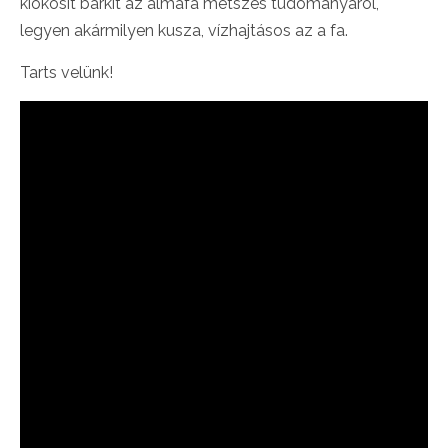
kiokosít bárkit az almafa metszés tudományáról,
legyen akármilyen kusza, vízhajtásos az a fa.
Tarts velünk!