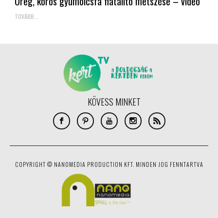
Öreg, koros gyümölcsfa fiatalító metszése – videó
TOVÁBB...
KÖVESS MINKET
COPYRIGHT © NANOMEDIA PRODUCTION KFT. MINDEN JOG FENNTARTVA