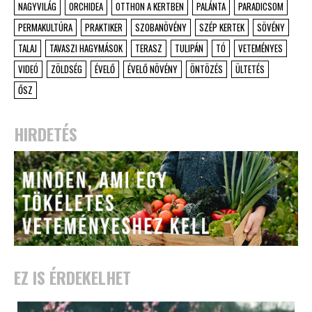
NAGYVILÁG
ORCHIDEA
OTTHON A KERTBEN
PALÁNTA
PARADICSOM
PERMAKULTÚRA
PRAKTIKER
SZOBANÖVÉNY
SZÉP KERTEK
SÖVÉNY
TALAJ
TAVASZI HAGYMÁSOK
TERASZ
TULIPÁN
TÓ
VETEMÉNYES
VIDEÓ
ZÖLDSÉG
ÉVELŐ
ÉVELŐ NÖVÉNY
ÖNTÖZÉS
ÜLTETÉS
ŐSZ
HIRDETÉS
EZ IS ÉRDEKELHET