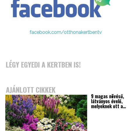
facebook.com/otthonakertbentv
LÉGY EGYEDI A KERTBEN IS!
AJÁNLOTT CIKKEK
9 magas növésű,
látványos évelő,
melyeknek ott a…