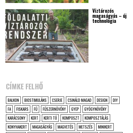
Víztározós
magaságyás – új
technológia
CÍMKE FELHŐ
BALKON
BIOSTIMULÁNS
CSERJE
CSINÁLD MAGAD
DESIGN
DIY
FA
FISKARS
FŰ
FŰSZERNÖVÉNY
GYEP
GYÓGYNÖVÉNY
KARÁCSONY
KERT
KERTI TÓ
KOMPOSZT
KOMPOSZTÁLÁS
KONYHAKERT
MAGASÁGYÁS
MAGVETÉS
METSZÉS
MINIKERT