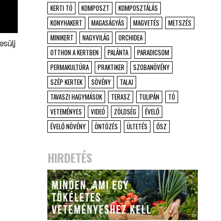
KERTI TÓ
KOMPOSZT
KOMPOSZTÁLÁS
KONYHAKERT
MAGASÁGYÁS
MAGVETÉS
METSZÉS
MINIKERT
NAGYVILÁG
ORCHIDEA
esülj
OTTHON A KERTBEN
PALÁNTA
PARADICSOM
PERMAKULTÚRA
PRAKTIKER
SZOBANÖVÉNY
SZÉP KERTEK
SÖVÉNY
TALAJ
TAVASZI HAGYMÁSOK
TERASZ
TULIPÁN
TÓ
VETEMÉNYES
VIDEÓ
ZÖLDSÉG
ÉVELŐ
ÉVELŐ NÖVÉNY
ÖNTÖZÉS
ÜLTETÉS
ŐSZ
HIRDETÉS