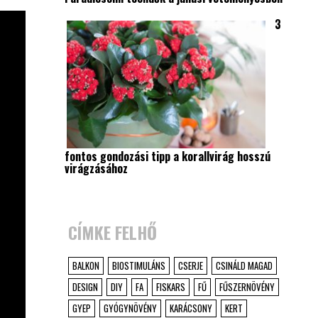
3
fontos gondozási tipp a korallvirág hosszú
virágzásához
CÍMKE FELHŐ
BALKON
BIOSTIMULÁNS
CSERJE
CSINÁLD MAGAD
DESIGN
DIY
FA
FISKARS
FŰ
FŰSZERNÖVÉNY
GYEP
GYÓGYNÖVÉNY
KARÁCSONY
KERT