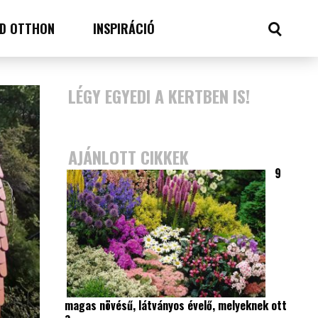
D OTTHON
INSPIRÁCIÓ
LÉGY EGYEDI A KERTBEN IS!
AJÁNLOTT CIKKEK
9
magas növésű, látványos évelő, melyeknek ott
a…