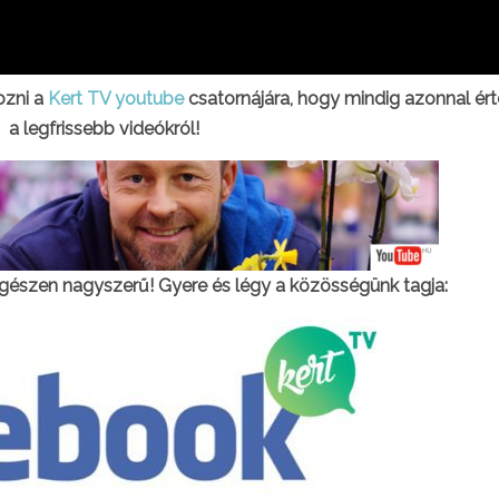
kozni a
Kert TV youtube
csatornájára, hogy mindig azonnal ért
a legfrissebb videókról!
gészen nagyszerű! Gyere és légy a közösségünk tagja: