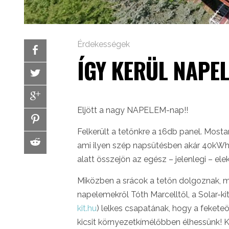
Érdekességek
ÍGY KERÜL NAPE
Eljött a nagy NAPELEM-nap!!
Felkerült a tetőnkre a 16db panel. Mosta
ami ilyen szép napsütésben akár 40kWh 
alatt összejön az egész – jelenlegi – el
Miközben a srácok a tetőn dolgoznak, 
napelemekről Tóth Marcelltől, a Solar-ki
kit.hu
) lelkes csapatának, hogy a feket
kicsit környezetkímélőbben élhessünk! K