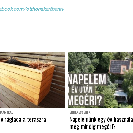
ebook.com/otthonakertbentv
 MÁRKKAL
ÉRDEKESSÉGEK
virágláda a teraszra –
Napelemünk egy év használa
még mindig megéri?