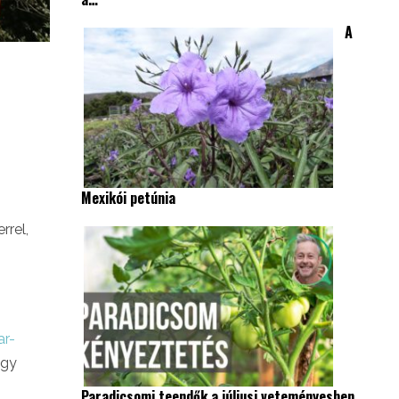
A
Mexikói petúnia
rrel,
ar-
egy
Paradicsomi teendők a júliusi veteményesben