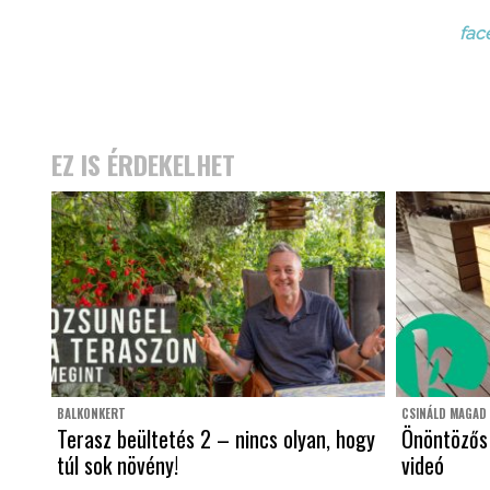
fac
EZ IS ÉRDEKELHET
BALKONKERT
CSINÁLD MAGAD
Terasz beültetés 2 – nincs olyan, hogy
Önöntözős 
túl sok növény!
videó