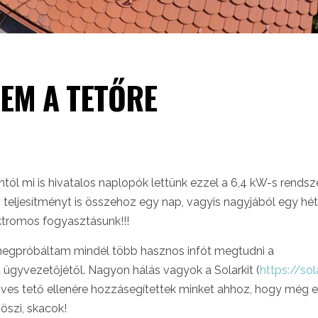
LEM A TETŐRE
ntól mi is hivatalos naplopók lettünk ezzel a 6,4 kW-s rendsze
teljesítményt is összehoz egy nap, vagyis nagyjából egy hét
ektromos fogyasztásunk!!!
megpróbáltam mindél több hasznos infót megtudni a
t ügyvezetőjétől. Nagyon hálás vagyok a Solarkit (
https://sol
eöves tető ellenére hozzásegítettek minket ahhoz, hogy még 
öszi, skacok!