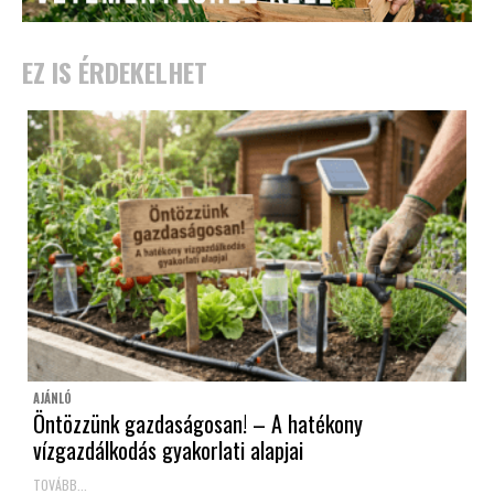
EZ IS ÉRDEKELHET
AJÁNLÓ
Öntözzünk gazdaságosan! – A hatékony
vízgazdálkodás gyakorlati alapjai
TOVÁBB...