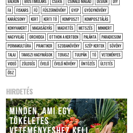
BALKON
BIOSTIMULÁNS
CSERJE
CSINÁLD MAGAD
DESIGN
DIY
FA
FISKARS
FŰ
FŰSZERNÖVÉNY
GYEP
GYÓGYNÖVÉNY
KARÁCSONY
KERT
KERTI TÓ
KOMPOSZT
KOMPOSZTÁLÁS
KONYHAKERT
MAGASÁGYÁS
MAGVETÉS
METSZÉS
MINIKERT
NAGYVILÁG
ORCHIDEA
OTTHON A KERTBEN
PALÁNTA
PARADICSOM
PERMAKULTÚRA
PRAKTIKER
SZOBANÖVÉNY
SZÉP KERTEK
SÖVÉNY
TALAJ
TAVASZI HAGYMÁSOK
TERASZ
TULIPÁN
TÓ
VETEMÉNYES
VIDEÓ
ZÖLDSÉG
ÉVELŐ
ÉVELŐ NÖVÉNY
ÖNTÖZÉS
ÜLTETÉS
ŐSZ
HIRDETÉS