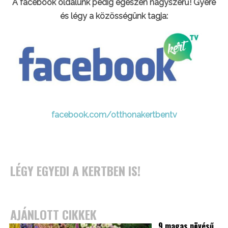
A facebook oldalunk pedig egészen nagyszerű! Gyere
és légy a közösségünk tagja:
facebook.com/otthonakertbentv
LÉGY EGYEDI A KERTBEN IS!
AJÁNLOTT CIKKEK
9 magas növésű,