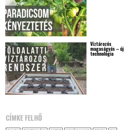
Víztározós
magaságyás – új
technológia
CÍMKE FELHŐ