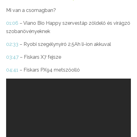
Mi van a csomagban?
01:06
– Viano Bio Happy szervestáp zöldelő és virágzó
szobanövényeknek
02:33
– Ryobi szegélynyíró 2,5Ah li-ion akkuval
03:47
– Fiskars X7 fejsze
04:41
– Fiskars PX94 metszőolló