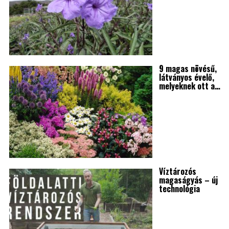
9 magas növésű,
látványos évelő,
melyeknek ott a…
Víztározós
magaságyás – új
technológia