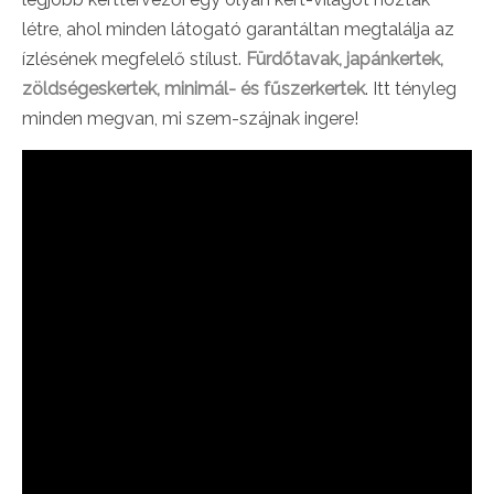
létre, ahol minden látogató garantáltan megtalálja az
ízlésének megfelelő stílust.
Fürdőtavak, japánkertek,
zöldségeskertek, minimál- és fűszerkertek
. Itt tényleg
minden megvan, mi szem-szájnak ingere!