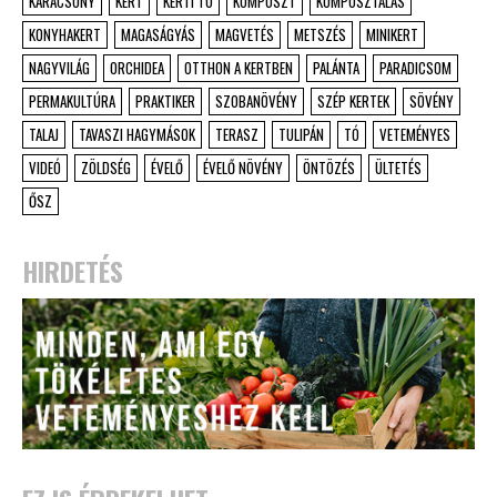
KARÁCSONY
KERT
KERTI TÓ
KOMPOSZT
KOMPOSZTÁLÁS
KONYHAKERT
MAGASÁGYÁS
MAGVETÉS
METSZÉS
MINIKERT
NAGYVILÁG
ORCHIDEA
OTTHON A KERTBEN
PALÁNTA
PARADICSOM
PERMAKULTÚRA
PRAKTIKER
SZOBANÖVÉNY
SZÉP KERTEK
SÖVÉNY
TALAJ
TAVASZI HAGYMÁSOK
TERASZ
TULIPÁN
TÓ
VETEMÉNYES
VIDEÓ
ZÖLDSÉG
ÉVELŐ
ÉVELŐ NÖVÉNY
ÖNTÖZÉS
ÜLTETÉS
ŐSZ
HIRDETÉS