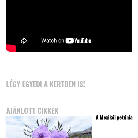
LÉGY EGYEDI A KERTBEN IS!
AJÁNLOTT CIKKEK
A Mexikói petúnia