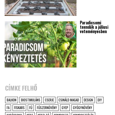
Paradicsomi
teendők a júliusi
veteményesben
CÍMKE FELHŐ
BALKON
BIOSTIMULÁNS
CSERJE
CSINÁLD MAGAD
DESIGN
DIY
FA
FISKARS
FŰ
FŰSZERNÖVÉNY
GYEP
GYÓGYNÖVÉNY