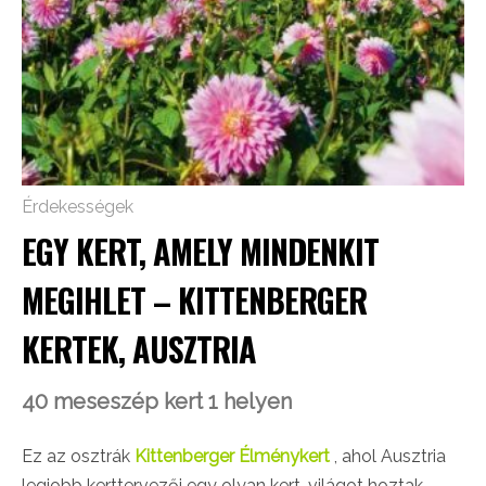
Érdekességek
EGY KERT, AMELY MINDENKIT
MEGIHLET – KITTENBERGER
KERTEK, AUSZTRIA
40 meseszép kert 1 helyen
Ez az osztrák
Kittenberger Élménykert
, ahol Ausztria
legjobb kerttervezői egy olyan kert-világot hoztak