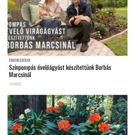
ÉRDEKESSÉGEK
Színpompás évelőágyást készítettünk Borbás
Marcsinál
TOVÁBB...