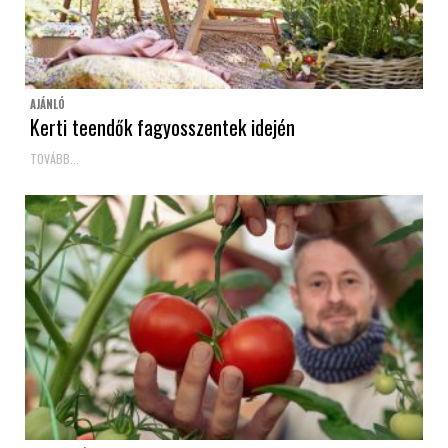
AJÁNLÓ
Kerti teendők fagyosszentek idején
TOVÁBB...