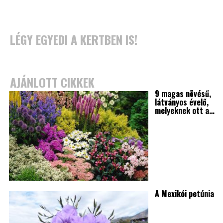
LÉGY EGYEDI A KERTBEN IS!
AJÁNLOTT CIKKEK
9 magas növésű,
látványos évelő,
melyeknek ott a…
A Mexikói petúnia