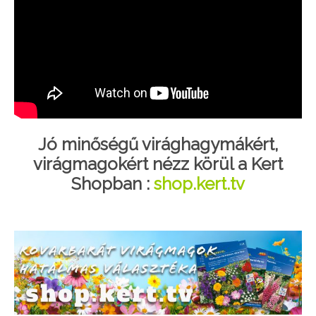
Jó minőségű virághagymákért,
virágmagokért nézz körül a Kert
Shopban :
shop.kert.tv