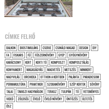
CÍMKE FELHŐ
BALKON
BIOSTIMULÁNS
CSERJE
CSINÁLD MAGAD
DESIGN
DIY
FA
FISKARS
FŰ
FŰSZERNÖVÉNY
GYEP
GYÓGYNÖVÉNY
KARÁCSONY
KERT
KERTI TÓ
KOMPOSZT
KOMPOSZTÁLÁS
KONYHAKERT
MAGASÁGYÁS
MAGVETÉS
METSZÉS
MINIKERT
NAGYVILÁG
ORCHIDEA
OTTHON A KERTBEN
PALÁNTA
PARADICSOM
PERMAKULTÚRA
PRAKTIKER
SZOBANÖVÉNY
SZÉP KERTEK
SÖVÉNY
TALAJ
TAVASZI HAGYMÁSOK
TERASZ
TULIPÁN
TÓ
VETEMÉNYES
VIDEÓ
ZÖLDSÉG
ÉVELŐ
ÉVELŐ NÖVÉNY
ÖNTÖZÉS
ÜLTETÉS
ŐSZ