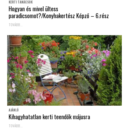
KERTI TANÁCSOK
Hogyan és mivel ültess
paradicsomot?/Konyhakertész Képző – 6.rész
TOVÁBB...
AJÁNLÓ
Kihagyhatatlan kerti teendők májusra
TOVÁBB...