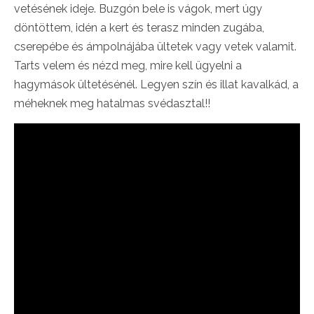
vetésének ideje. Buzgón bele is vágok, mert úgy
döntöttem, idén a kert és terasz minden zugába,
cserepébe és ámpolnájába ültetek vagy vetek valamit.
Tarts velem és nézd meg, mire kell ügyelni a
hagymások ültetésénél. Legyen szín és illat kavalkád, a
méheknek meg hatalmas svédasztal!!