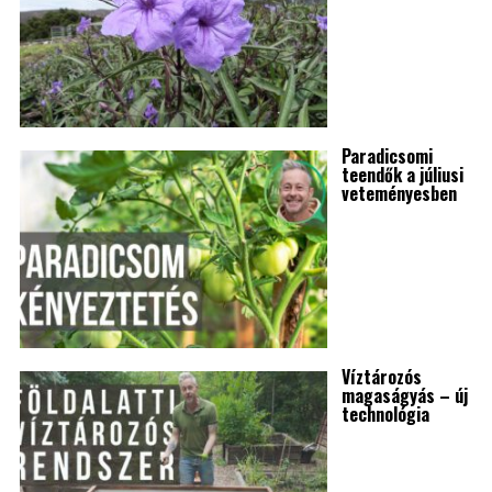
Paradicsomi
teendők a júliusi
veteményesben
Víztározós
magaságyás – új
technológia