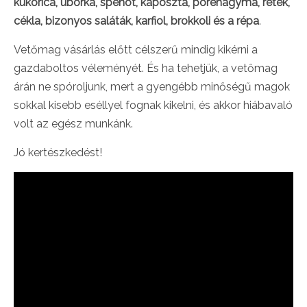
kukorica, uborka, spenót, káposzta, póréhagyma, retek,
cékla, bizonyos saláták, karfiol, brokkoli és a répa
.
Vetőmag vásárlás előtt célszerű mindig kikérni a
gazdaboltos véleményét. És ha tehetjük, a vetőmag
árán ne spóroljunk, mert a gyengébb minőségű magok
sokkal kisebb eséllyel fognak kikelni, és akkor hiábavaló
volt az egész munkánk.
Jó kertészkedést!