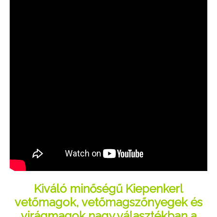
Kiváló minőségű Kiepenkerl
vetőmagok, vetőmagszőnyegek és
virágmagok nagy választékban a