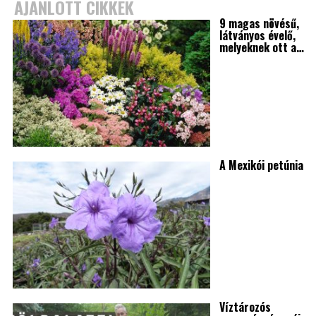
AJÁNLOTT CIKKEK
9 magas növésű,
látványos évelő,
melyeknek ott a…
A Mexikói petúnia
Víztározós