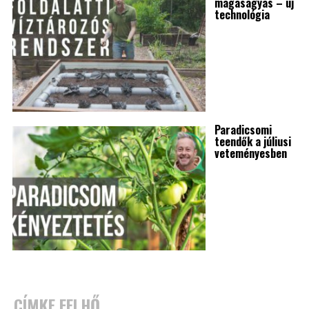
magaságyás – új
technológia
Paradicsomi
teendők a júliusi
veteményesben
CÍMKE FELHŐ