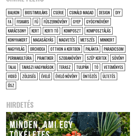
BALKON
BIOSTIMULÁNS
CSERJE
CSINÁLD MAGAD
DESIGN
DIY
FA
FISKARS
FŰ
FŰSZERNÖVÉNY
GYEP
GYÓGYNÖVÉNY
KARÁCSONY
KERT
KERTI TÓ
KOMPOSZT
KOMPOSZTÁLÁS
KONYHAKERT
MAGASÁGYÁS
MAGVETÉS
METSZÉS
MINIKERT
NAGYVILÁG
ORCHIDEA
OTTHON A KERTBEN
PALÁNTA
PARADICSOM
PERMAKULTÚRA
PRAKTIKER
SZOBANÖVÉNY
SZÉP KERTEK
SÖVÉNY
TALAJ
TAVASZI HAGYMÁSOK
TERASZ
TULIPÁN
TÓ
VETEMÉNYES
VIDEÓ
ZÖLDSÉG
ÉVELŐ
ÉVELŐ NÖVÉNY
ÖNTÖZÉS
ÜLTETÉS
ŐSZ
HIRDETÉS