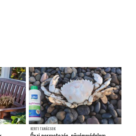
KERTI TANÁCSOK
k
Őszi permetezés, növényvédelem –