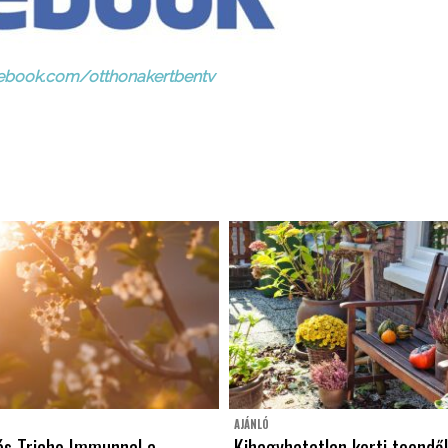
ebook.com/otthonakertbentv
AJÁNLÓ
ás Tricho Immunnal a
Kihagyhatatlan kerti teendő