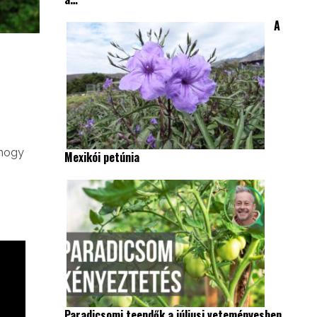
A
 hogy
Mexikói petúnia
Paradicsomi teendők a júliusi veteményesben