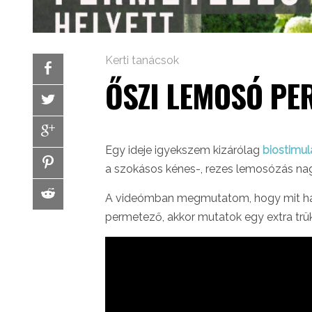
Kerti tanácsok
ŐSZI LEMOSÓ PER
​Egy ideje igyekszem kizárólag
biostimul
a szokásos kénes-, rezes lemosózás nag
A videómban megmutatom, hogy mit hasz
permetező, akkor mutatok egy extra trükk