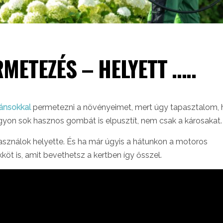
METEZÉS – HELYETT …..
ánsokkal
permetezni a növényeimet, mert úgy tapasztalom,
yon sok hasznos gombát is elpusztít, nem csak a károsakat.
nálok helyette. És ha már úgyis a hátunkon a motoros
öt is, amit bevethetsz a kertben így ősszel.