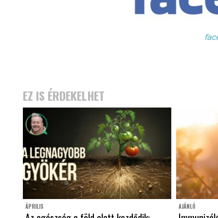
fac
EZ IS ÉRDEKELHET
ÁPRILIS
AJÁNLÓ
Az egészség a föld alatt kezdődik:
Immunizál