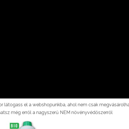
kor látogass el a webshopunkba, ahol nem csak megvásárolh
hatsz még erről a nagyszerű NEM növényvédőszerről