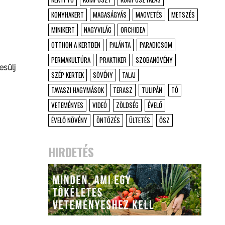
KONYHAKERT
MAGASÁGYÁS
MAGVETÉS
METSZÉS
MINIKERT
NAGYVILÁG
ORCHIDEA
OTTHON A KERTBEN
PALÁNTA
PARADICSOM
PERMAKULTÚRA
PRAKTIKER
SZOBANÖVÉNY
esülj
SZÉP KERTEK
SÖVÉNY
TALAJ
TAVASZI HAGYMÁSOK
TERASZ
TULIPÁN
TÓ
VETEMÉNYES
VIDEÓ
ZÖLDSÉG
ÉVELŐ
ÉVELŐ NÖVÉNY
ÖNTÖZÉS
ÜLTETÉS
ŐSZ
HIRDETÉS