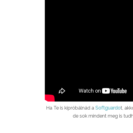
Ha Te is kipróbálnád a
Softguardo
t, ak
de sok mindent meg is tud