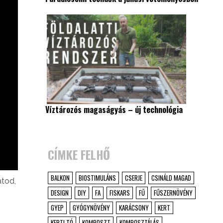
Víztározós magaságyás – új technológia
CÍMKE FELHŐ
BALKON
BIOSTIMULÁNS
CSERJE
CSINÁLD MAGAD
atod,
DESIGN
DIY
FA
FISKARS
FŰ
FŰSZERNÖVÉNY
GYEP
GYÓGYNÖVÉNY
KARÁCSONY
KERT
KERTI TÓ
KOMPOSZT
KOMPOSZTÁLÁS