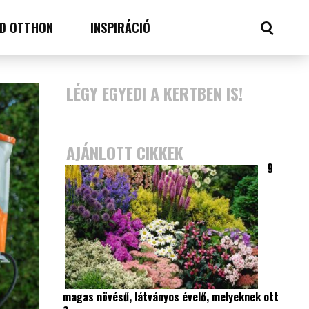
D OTTHON
INSPIRÁCIÓ
LÉGY EGYEDI A KERTBEN IS!
AJÁNLOTT CIKKEK
9
magas növésű, látványos évelő, melyeknek ott
a…