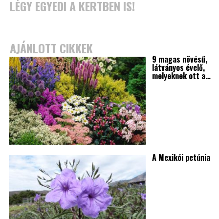
LÉGY EGYEDI A KERTBEN IS!
AJÁNLOTT CIKKEK
9 magas növésű,
látványos évelő,
melyeknek ott a…
A Mexikói petúnia