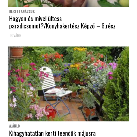
KERTI TANÁCSOK
Hogyan és mivel ültess
paradicsomot?/Konyhakertész Képző – 6.rész
TOVÁBB...
AJÁNLÓ
Kihagyhatatlan kerti teendők májusra