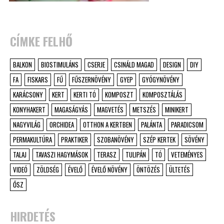
CÍMKE FELHŐ
BALKON
BIOSTIMULÁNS
CSERJE
CSINÁLD MAGAD
DESIGN
DIY
FA
FISKARS
FŰ
FŰSZERNÖVÉNY
GYEP
GYÓGYNÖVÉNY
KARÁCSONY
KERT
KERTI TÓ
KOMPOSZT
KOMPOSZTÁLÁS
KONYHAKERT
MAGASÁGYÁS
MAGVETÉS
METSZÉS
MINIKERT
NAGYVILÁG
ORCHIDEA
OTTHON A KERTBEN
PALÁNTA
PARADICSOM
PERMAKULTÚRA
PRAKTIKER
SZOBANÖVÉNY
SZÉP KERTEK
SÖVÉNY
TALAJ
TAVASZI HAGYMÁSOK
TERASZ
TULIPÁN
TÓ
VETEMÉNYES
VIDEÓ
ZÖLDSÉG
ÉVELŐ
ÉVELŐ NÖVÉNY
ÖNTÖZÉS
ÜLTETÉS
ŐSZ
HIRDETÉS