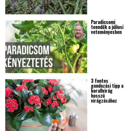
Paradicsomi
teendők a júliusi
veteményesben
3 fontos
gondozási tipp a
korallvirág
hosszú
virágzásához