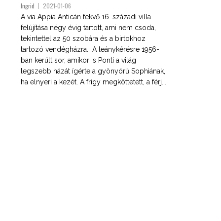
Ingrid
2021-01-06
A via Appia Anticán fekvő 16. századi villa
felújítása négy évig tartott, ami nem csoda,
tekintettel az 50 szobára és a birtokhoz
tartozó vendégházra. A leánykérésre 1956-
ban került sor, amikor is Ponti a világ
legszebb házát ígérte a gyönyörű Sophiának,
ha elnyeri a kezét. A frigy megköttetett, a férj...