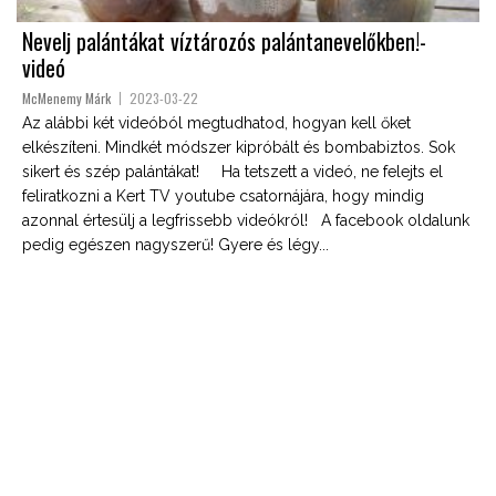
Nevelj palántákat víztározós palántanevelőkben!-
videó
McMenemy Márk
2023-03-22
Az alábbi két videóból megtudhatod, hogyan kell őket
elkészíteni. Mindkét módszer kipróbált és bombabiztos. Sok
sikert és szép palántákat! Ha tetszett a videó, ne felejts el
feliratkozni a Kert TV youtube csatornájára, hogy mindig
azonnal értesülj a legfrissebb videókról! A facebook oldalunk
pedig egészen nagyszerű! Gyere és légy...