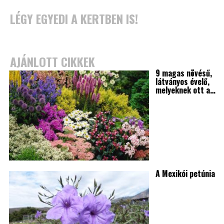
LÉGY EGYEDI A KERTBEN IS!
AJÁNLOTT CIKKEK
9 magas növésű,
látványos évelő,
melyeknek ott a…
A Mexikói petúnia