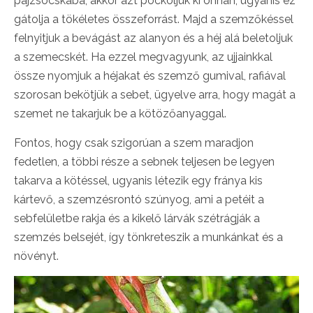
pajzsocskába, akkor azt pöcköljük ki onnan, ugyanis ez
gátolja a tökéletes összeforrást. Majd a szemzőkéssel
felnyitjuk a bevágást az alanyon és a héj alá beletoljuk
a szemecskét. Ha ezzel megvagyunk, az ujjainkkal
össze nyomjuk a héjakat és szemző gumival, rafiával
szorosan bekötjük a sebet, ügyelve arra, hogy magát a
szemet ne takarjuk be a kötözőanyaggal.
Fontos, hogy csak szigorúan a szem maradjon
fedetlen, a többi része a sebnek teljesen be legyen
takarva a kötéssel, ugyanis létezik egy fránya kis
kártevő, a szemzésrontó szúnyog, ami a petéit a
sebfelületbe rakja és a kikelő lárvák szétrágják a
szemzés belsejét, így tönkreteszik a munkánkat és a
növényt.