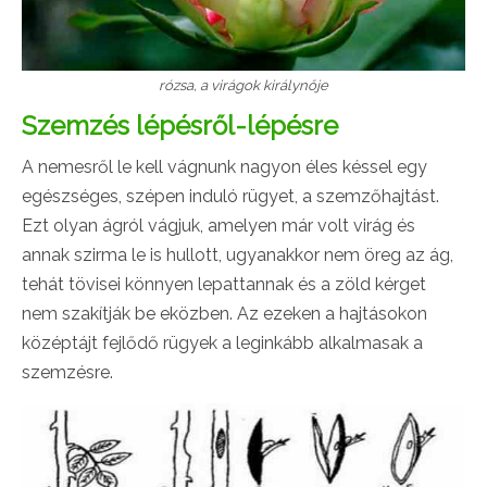
rózsa, a virágok királynője
Szemzés lépésről-lépésre
A nemesről le kell vágnunk nagyon éles késsel egy
egészséges, szépen induló rügyet, a szemzőhajtást.
Ezt olyan ágról vágjuk, amelyen már volt virág és
annak szirma le is hullott, ugyanakkor nem öreg az ág,
tehát tövisei könnyen lepattannak és a zöld kérget
nem szakítják be eközben. Az ezeken a hajtásokon
középtájt fejlődő rügyek a leginkább alkalmasak a
szemzésre.