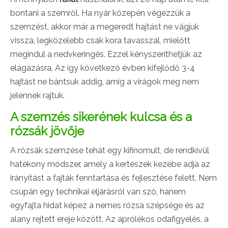
bontani a szemről. Ha nyár közepén végezzük a
szemzést, akkor már a megeredt hajtást ne vágjuk
vissza, legközelebb csak kora tavasszal, mielőtt
megindul a nedvkeringés. Ezzel kényszeríthetjük az
elágazásra. Az így következő évben kifejlődő 3-4
hajtást ne bántsuk addig, amíg a virágok meg nem
jelennek rajtuk.
A szemzés sikerének kulcsa és a
rózsák jövője
A rózsák szemzése tehát egy kifinomult, de rendkívül
hatékony módszer, amely a kertészek kezébe adja az
irányítást a fajták fenntartása és fejlesztése felett. Nem
csupán egy technikai eljárásról van szó, hanem
egyfajta hidat képez a nemes rózsa szépsége és az
alany rejtett ereje között. Az aprólékos odafigyelés, a