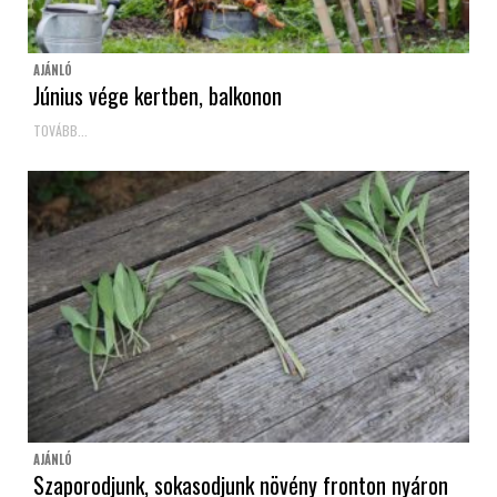
AJÁNLÓ
Június vége kertben, balkonon
TOVÁBB...
AJÁNLÓ
Szaporodjunk, sokasodjunk növény fronton nyáron