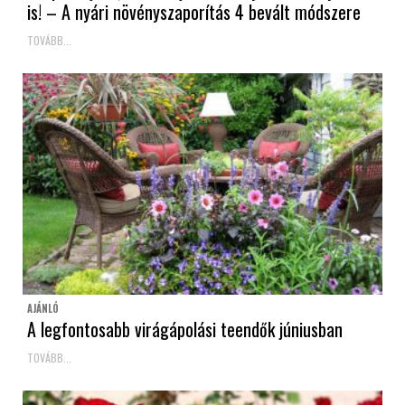
is! – A nyári növényszaporítás 4 bevált módszere
TOVÁBB...
AJÁNLÓ
A legfontosabb virágápolási teendők júniusban
TOVÁBB...