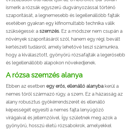
ismerik a rózsák egyszerű dugványozással történő
szaporítását, a legnemesebb és legellenállóbb fajták
esetében gyakran egy kifinomultabb technika válik
szükségessé: a
szemzés
. Ez a módszer nem csupán a
növények szaporításáról szól, hanem egy régi, bevált
kertészeti tudásról, amely lehetővé teszi számunkra,
hogy a kiválasztott, gyönyörű rózsafajták a legerősebb
és legellenállóbb alapokon növekedjenek.
A rózsa szemzés alanya
Ebben az esetben
egy erős, ellenálló alanyba
kerül a
nemes tőről származó rügy, a szem. Ez a házasság az
alany robusztus gyökérrendszerét és ellenálló
képességét egyesíti a nemes fajta lenyűgöző
virágaival és jellemzőivel. Így születnek meg azok a
gyönyörű, hosszú életű rózsabokrok, amelyekkel