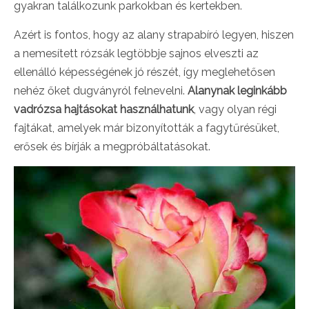
gyakran találkozunk parkokban és kertekben.
Azért is fontos, hogy az alany strapabíró legyen, hiszen
a nemesített rózsák legtöbbje sajnos elveszti az
ellenálló képességének jó részét, így meglehetősen
nehéz őket dugványról felnevelni.
Alanynak leginkább
vadrózsa hajtásokat használhatunk
, vagy olyan régi
fajtákat, amelyek már bizonyították a fagytűrésüket,
erősek és bírják a megpróbáltatásokat.