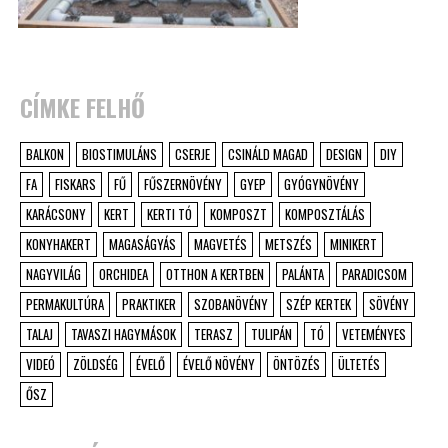
CÍMKE FELHŐ
BALKON
BIOSTIMULÁNS
CSERJE
CSINÁLD MAGAD
DESIGN
DIY
FA
FISKARS
FŰ
FŰSZERNÖVÉNY
GYEP
GYÓGYNÖVÉNY
KARÁCSONY
KERT
KERTI TÓ
KOMPOSZT
KOMPOSZTÁLÁS
KONYHAKERT
MAGASÁGYÁS
MAGVETÉS
METSZÉS
MINIKERT
NAGYVILÁG
ORCHIDEA
OTTHON A KERTBEN
PALÁNTA
PARADICSOM
PERMAKULTÚRA
PRAKTIKER
SZOBANÖVÉNY
SZÉP KERTEK
SÖVÉNY
TALAJ
TAVASZI HAGYMÁSOK
TERASZ
TULIPÁN
TÓ
VETEMÉNYES
VIDEÓ
ZÖLDSÉG
ÉVELŐ
ÉVELŐ NÖVÉNY
ÖNTÖZÉS
ÜLTETÉS
ŐSZ