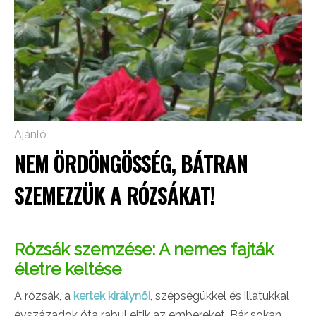
Ajánló
NEM ÖRDÖNGÖSSÉG, BÁTRAN
SZEMEZZÜK A RÓZSÁKAT!
Rózsák szemzése: A nemes fajták
életre keltése
A rózsák, a
kertek királynői
, szépségükkel és illatukkal
évszázadok óta rabul ejtik az embereket. Bár sokan