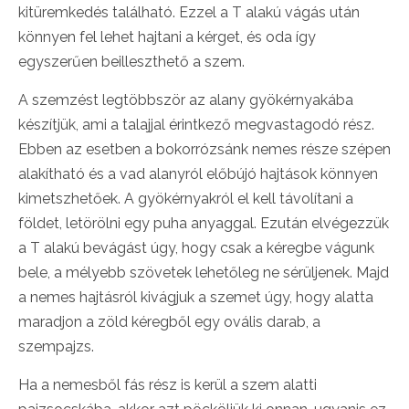
kitüremkedés található. Ezzel a T alakú vágás után
könnyen fel lehet hajtani a kérget, és oda így
egyszerűen beilleszthető a szem.
A szemzést legtöbbször az alany gyökérnyakába
készítjük, ami a talajjal érintkező megvastagodó rész.
Ebben az esetben a bokorrózsánk nemes része szépen
alakítható és a vad alanyról előbújó hajtások könnyen
kimetszhetőek. A gyökérnyakról el kell távolítani a
földet, letörölni egy puha anyaggal. Ezután elvégezzük
a T alakú bevágást úgy, hogy csak a kéregbe vágunk
bele, a mélyebb szövetek lehetőleg ne sérüljenek. Majd
a nemes hajtásról kivágjuk a szemet úgy, hogy alatta
maradjon a zöld kéregből egy ovális darab, a
szempajzs.
Ha a nemesből fás rész is kerül a szem alatti