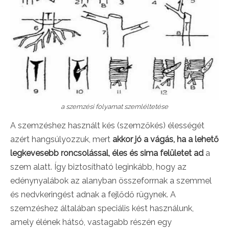
a szemzési folyamat szemléltetése
A szemzéshez használt kés (szemzőkés) élességét
azért hangsúlyozzuk, mert
akkor jó a vágás, ha a lehető
legkevesebb roncsolással, éles és sima felületet ad
a
szem alatt. Így biztosítható leginkább, hogy az
edénynyalábok az alanyban összeforrnak a szemmel
és nedvkeringést adnak a fejlődő rügynek. A
szemzéshez általában speciális kést használunk,
amely élének hátsó, vastagabb részén egy