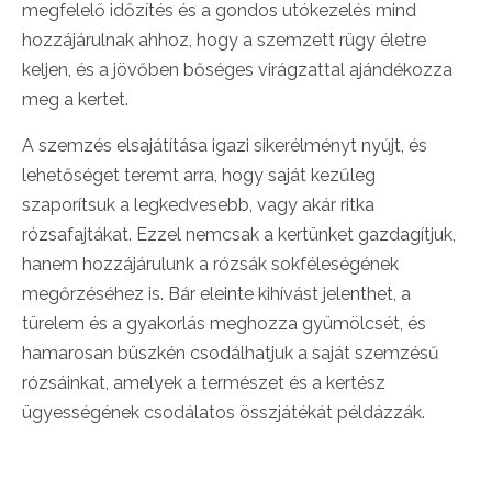
megfelelő időzítés és a gondos utókezelés mind
hozzájárulnak ahhoz, hogy a szemzett rügy életre
keljen, és a jövőben bőséges virágzattal ajándékozza
meg a kertet.
A szemzés elsajátítása igazi sikerélményt nyújt, és
lehetőséget teremt arra, hogy saját kezűleg
szaporítsuk a legkedvesebb, vagy akár ritka
rózsafajtákat. Ezzel nemcsak a kertünket gazdagítjuk,
hanem hozzájárulunk a rózsák sokféleségének
megőrzéséhez is. Bár eleinte kihívást jelenthet, a
türelem és a gyakorlás meghozza gyümölcsét, és
hamarosan büszkén csodálhatjuk a saját szemzésű
rózsáinkat, amelyek a természet és a kertész
ügyességének csodálatos összjátékát példázzák.