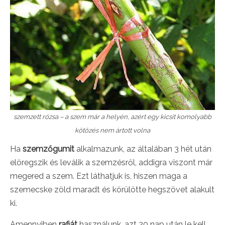
szemzett rózsa – a szem már a helyén, azért egy kicsit komolyabb
kötözés nem ártott volna
Ha
szemzőgumit
alkalmazunk, az általában 3 hét után
elöregszik és leválik a szemzésről, addigra viszont már
megered a szem. Ezt láthatjuk is, hiszen maga a
szemecske zöld maradt és körülötte hegszövet alakult
ki.
Amennyiben
rafiát
használunk, azt 20 nap után le kell