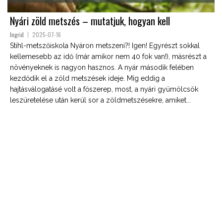
Nyári zöld metszés – mutatjuk, hogyan kell
Ingrid
2025-07-16
Stihl-metszőiskola Nyáron metszeni?! Igen! Egyrészt sokkal
kellemesebb az idő (már amikor nem 40 fok van!), másrészt a
növényeknek is nagyon hasznos. A nyár második felében
kezdődik el a zöld metszések ideje. Míg eddig a
hajtásválogatásé volt a főszerep, most, a nyári gyümölcsök
leszüretelése után kerül sor a zöldmetszésekre, amiket...