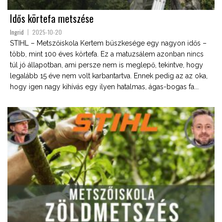
Idős körtefa metszése
Ingrid
2025-10-20
STIHL – Metszőiskola Kertem büszkesége egy nagyon idős –
több, mint 100 éves körtefa. Ez a matuzsálem azonban nincs
túl jó állapotban, ami persze nem is meglepő, tekintve, hogy
legalább 15 éve nem volt karbantartva. Ennek pedig az az oka,
hogy igen nagy kihívás egy ilyen hatalmas, ágas-bogas fa...