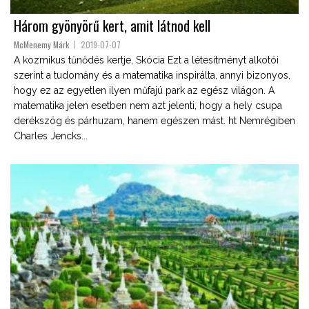
Három gyönyörű kert, amit látnod kell
McMenemy Márk
2019-07-07
A kozmikus tűnődés kertje, Skócia Ezt a létesítményt alkotói
szerint a tudomány és a matematika inspirálta, annyi bizonyos,
hogy ez az egyetlen ilyen műfajú park az egész világon. A
matematika jelen esetben nem azt jelenti, hogy a hely csupa
derékszög és párhuzam, hanem egészen mást. ht Nemrégiben
Charles Jencks...