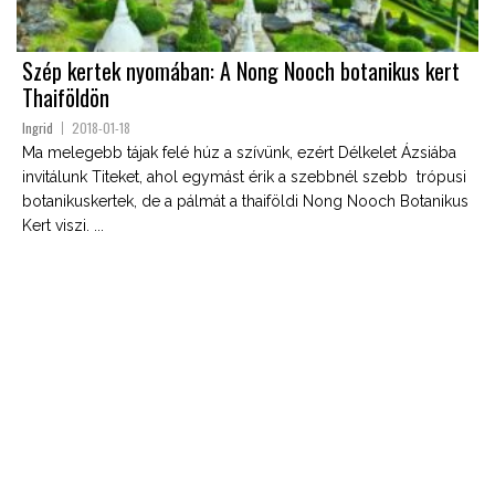
Szép kertek nyomában: A Nong Nooch botanikus kert
Thaiföldön
Ingrid
2018-01-18
Ma melegebb tájak felé húz a szívünk, ezért Délkelet Ázsiába
invitálunk Titeket, ahol egymást érik a szebbnél szebb trópusi
botanikuskertek, de a pálmát a thaiföldi Nong Nooch Botanikus
Kert viszi. ...