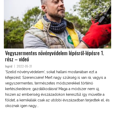
Vegyszermentes növényvédelem lépésről-lépésre 1.
rész – videó
Ingrid
2022-05-31
‘Szelíd növényvédelem‘, sokat hallani mostanában ezt a
kifejezést. Szerencsére! Mert nagy szükség is van rá, vagyis a
vegyszermentes, természetes módszerekkel történő
kertészkedésre, gazdálkodásra! Maga a módszer nem új,
hiszen az emberiség évszázadokon keresztül így művelte a
földet, a kemikáliák csak az utóbbi évszázadban terjedtek el, és
okoznak igen nagy...