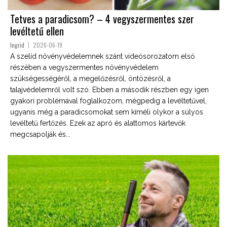
Tetves a paradicsom? – 4 vegyszermentes szer
levéltetű ellen
Ingrid
2026-06-19
A szelíd növényvédelemnek szánt videósorozatom első
részében a vegyszermentes növényvédelem
szükségességéről, a megelőzésről, öntözésről, a
talajvédelemről volt szó. Ebben a második részben egy igen
gyakori problémával foglalkozom, mégpedig a levéltetűvel,
ugyanis még a paradicsomokat sem kíméli olykor a súlyos
levéltetű fertőzés. Ezek az apró és alattomos kártevők
megcsapolják és...