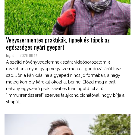
Vegyszermentes praktikák, tippek és tápok az
egészséges nyári gyepért
Ingrid
2026-06-17
A szelíd növényvédelemnek szánt videósorozatom 3
részében a nyári gyep vegyszermentes gondozásáról lesz
szó. Jön a kánikula, ha a gyeped nincs jó formában, a nagy
meleg komoly károkat okozhat benne. Előzd meg a bajt
néhány egyszerű praktikával és tunningold fel a fű
“immunrendszerét” szerves talajkondicionálóval, hogy bírja a
strapát...