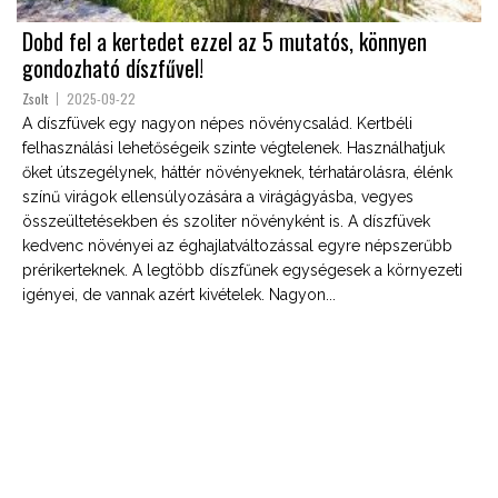
Dobd fel a kertedet ezzel az 5 mutatós, könnyen
gondozható díszfűvel!
Zsolt
2025-09-22
A díszfüvek egy nagyon népes növénycsalád. Kertbéli
felhasználási lehetőségeik szinte végtelenek. Használhatjuk
őket útszegélynek, háttér növényeknek, térhatárolásra, élénk
színű virágok ellensúlyozására a virágágyásba, vegyes
összeültetésekben és szoliter növényként is. A díszfüvek
kedvenc növényei az éghajlatváltozással egyre népszerűbb
prérikerteknek. A legtöbb díszfűnek egységesek a környezeti
igényei, de vannak azért kivételek. Nagyon...