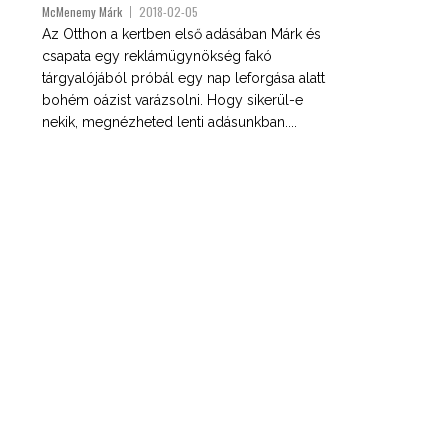
McMenemy Márk
2018-02-05
Az Otthon a kertben első adásában Márk és
csapata egy reklámügynökség fakó
tárgyalójából próbál egy nap leforgása alatt
bohém oázist varázsolni. Hogy sikerül-e
nekik, megnézheted lenti adásunkban....