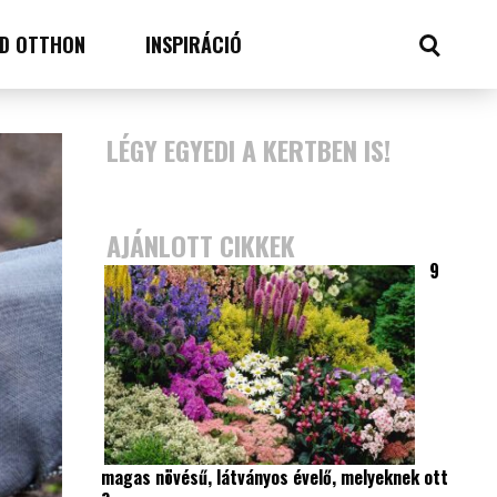
D OTTHON
INSPIRÁCIÓ
LÉGY EGYEDI A KERTBEN IS!
AJÁNLOTT CIKKEK
9
magas növésű, látványos évelő, melyeknek ott
a…