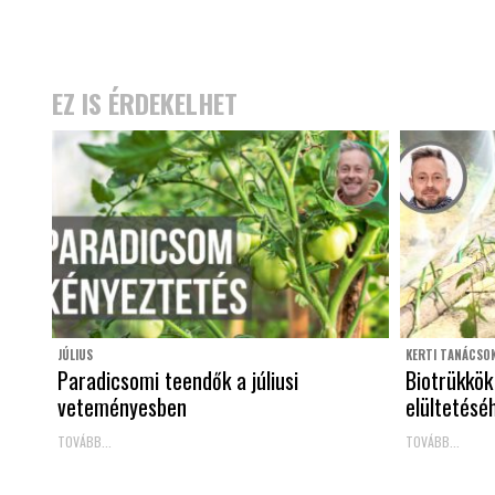
EZ IS ÉRDEKELHET
JÚLIUS
KERTI TANÁCSO
Paradicsomi teendők a júliusi
Biotrükkök
veteményesben
elültetésé
TOVÁBB...
TOVÁBB...