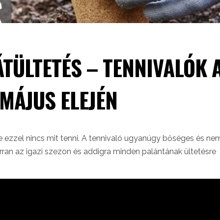
 ÁTÜLTETÉS – TENNIVALÓK 
MÁJUS ELEJÉN
de ezzel nincs mit tenni. A tennivaló ugyanúgy bőséges és ne
urran az igazi szezon és addigra minden palántának ültetésre