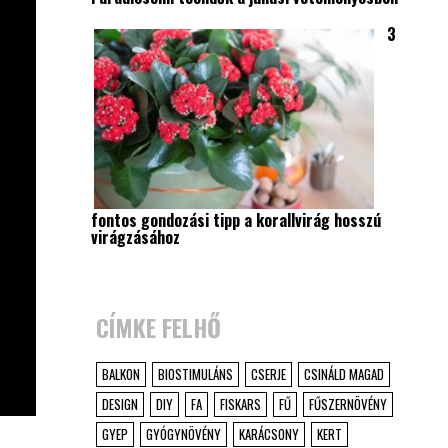
3
fontos gondozási tipp a korallvirág hosszú
virágzásához
CÍMKE FELHŐ
BALKON
BIOSTIMULÁNS
CSERJE
CSINÁLD MAGAD
DESIGN
DIY
FA
FISKARS
FŰ
FŰSZERNÖVÉNY
GYEP
GYÓGYNÖVÉNY
KARÁCSONY
KERT