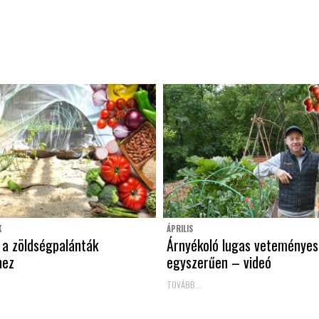
K
ÁPRILIS
 a zöldségpalánták
Árnyékoló lugas veteményes
hez
egyszerűen – videó
TOVÁBB...