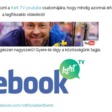
kozni a
Kert TV youtube
csatornájára, hogy mindig azonnal ért
a legfrissebb videókról!
gészen nagyszerű! Gyere és légy a közösségünk tagja:
ebook.com/otthonakertbentv