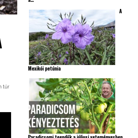
A
A
Mexikói petúnia
m tűr
Paradicsomi teendők a júliusi veteményesben