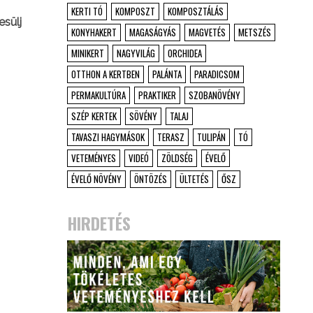
KERTI TÓ
KOMPOSZT
KOMPOSZTÁLÁS
esülj
KONYHAKERT
MAGASÁGYÁS
MAGVETÉS
METSZÉS
MINIKERT
NAGYVILÁG
ORCHIDEA
OTTHON A KERTBEN
PALÁNTA
PARADICSOM
PERMAKULTÚRA
PRAKTIKER
SZOBANÖVÉNY
SZÉP KERTEK
SÖVÉNY
TALAJ
TAVASZI HAGYMÁSOK
TERASZ
TULIPÁN
TÓ
VETEMÉNYES
VIDEÓ
ZÖLDSÉG
ÉVELŐ
ÉVELŐ NÖVÉNY
ÖNTÖZÉS
ÜLTETÉS
ŐSZ
HIRDETÉS