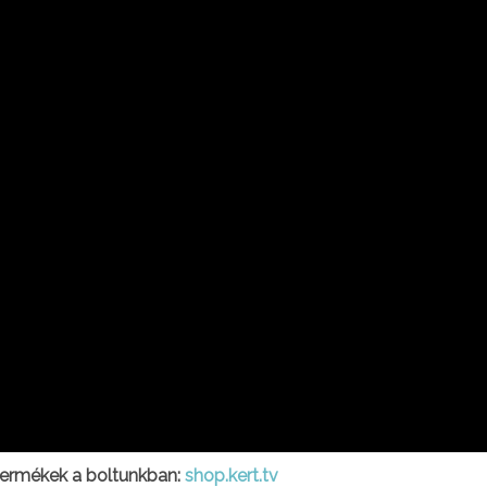
termékek a boltunkban:
shop.kert.tv