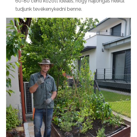
60-80 centi között ideális, hogy hajlongás nélkül
tudjunk tevékenykedni benne.