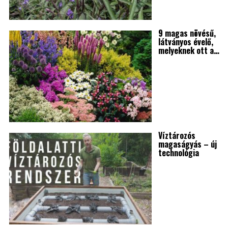
9 magas növésű,
látványos évelő,
melyeknek ott a…
Víztározós
magaságyás – új
technológia