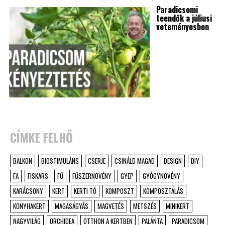
Paradicsomi
teendők a júliusi
veteményesben
CÍMKE FELHŐ
BALKON
BIOSTIMULÁNS
CSERJE
CSINÁLD MAGAD
DESIGN
DIY
FA
FISKARS
FŰ
FŰSZERNÖVÉNY
GYEP
GYÓGYNÖVÉNY
KARÁCSONY
KERT
KERTI TÓ
KOMPOSZT
KOMPOSZTÁLÁS
KONYHAKERT
MAGASÁGYÁS
MAGVETÉS
METSZÉS
MINIKERT
NAGYVILÁG
ORCHIDEA
OTTHON A KERTBEN
PALÁNTA
PARADICSOM