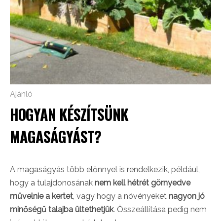
Ajánló
HOGYAN KÉSZÍTSÜNK
MAGASÁGYÁST?
A magaságyás több előnnyel is rendelkezik, például,
hogy a tulajdonosának
nem kell hétrét görnyedve
művelnie a kertet
, vagy hogy a növényeket
nagyon jó
minőségű talajba ültethetjük
. Összeállítása pedig nem