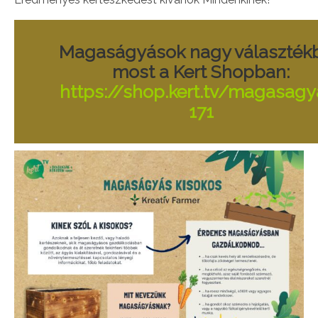
Magaságyások nagy választék
most a Kert Shopban:
https://shop.kert.tv/magasagy
171