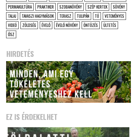
PERMAKULTÚRA
PRAKTIKER
SZOBANÖVÉNY
SZÉP KERTEK
SÖVÉNY
TALAJ
TAVASZI HAGYMÁSOK
TERASZ
TULIPÁN
TÓ
VETEMÉNYES
VIDEÓ
ZÖLDSÉG
ÉVELŐ
ÉVELŐ NÖVÉNY
ÖNTÖZÉS
ÜLTETÉS
ŐSZ
HIRDETÉS
EZ IS ÉRDEKELHET