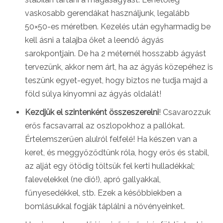
vaskosabb gerendákat használjunk, legalább
50×50-es méretben. Kezelés után egyharmadig be
kell ásni a talajba őket a leendő ágyás
sarokpontjain. De ha 2 méternél hosszabb ágyást
tervezünk, akkor nem árt, ha az ágyás közepéhez is
teszünk egyet-egyet, hogy biztos ne tudja majd a
föld súlya kinyomni az ágyás oldalát!
Kezdjük el szintenként összeszerelni
! Csavarozzuk
erős facsavarral az oszlopokhoz a pallókat.
Értelemszerűen alulról felfelé! Ha készen van a
keret, és meggyőződtünk róla, hogy erős és stabil,
az alját egy ötödig töltsük fel kerti hulladékkal;
falevelekkel (ne dió!), apró gallyakkal,
fűnyesedékkel, stb. Ezek a későbbiekben a
bomlásukkal fogják táplálni a növényeinket.