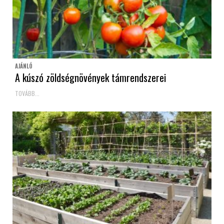
AJÁNLÓ
A kúszó zöldségnövények támrendszerei
TOVÁBB...