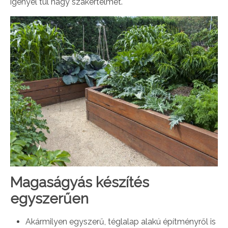
igényel túl nagy szakértelmet.
Magaságyás készítés
egyszerűen
Akármilyen egyszerű, téglalap alakú építményről is