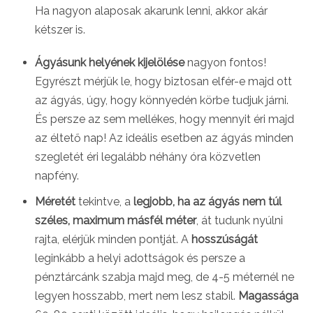
Ha nagyon alaposak akarunk lenni, akkor akár
kétszer is.
Ágyásunk helyének kijelölése
nagyon fontos!
Egyrészt mérjük le, hogy biztosan elfér-e majd ott
az ágyás, úgy, hogy könnyedén körbe tudjuk járni.
És persze az sem mellékes, hogy mennyit éri majd
az éltető nap! Az ideális esetben az ágyás minden
szegletét éri legalább néhány óra közvetlen
napfény.
Méretét
tekintve, a
legjobb, ha az ágyás nem túl
széles, maximum másfél méter
, át tudunk nyúlni
rajta, elérjük minden pontját. A
hosszúságát
leginkább a helyi adottságok és persze a
pénztárcánk szabja majd meg, de 4-5 méternél ne
legyen hosszabb, mert nem lesz stabil.
Magassága