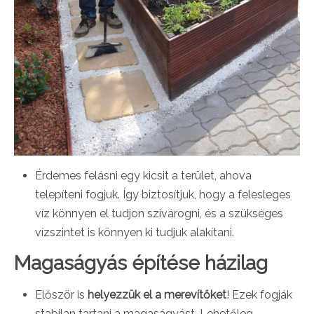
Érdemes felásni egy kicsit a terület, ahova
telepíteni fogjuk. Így biztosítjuk, hogy a felesleges
víz könnyen el tudjon szivárogni, és a szükséges
vízszintet is könnyen ki tudjuk alakítani.
Magaságyás építése házilag
Először is
helyezzük el a merevítőket
! Ezek fogják
stabilan tartani a magaságyást. Lehetőleg