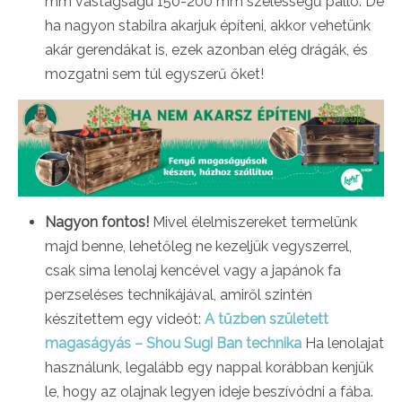
mm vastagságú 150-200 mm szélességű palló. De
ha nagyon stabilra akarjuk építeni, akkor vehetünk
akár gerendákat is, ezek azonban elég drágák, és
mozgatni sem túl egyszerű őket!
Nagyon fontos!
Mivel élelmiszereket termelünk
majd benne, lehetőleg ne kezeljük vegyszerrel,
csak sima lenolaj kencével vagy a japánok fa
perzseléses technikájával, amiről szintén
készítettem egy videót:
A tűzben született
magaságyás – Shou Sugi Ban technika
Ha lenolajat
használunk, legalább egy nappal korábban kenjük
le, hogy az olajnak legyen ideje beszívódni a fába.