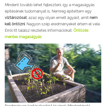
Mindent tovább lehet fejleszteni, így a magaságyás
építésének tudományát is. Nemrég építettem egy
víztározósat
, azaz egy olyan emelt ágyást, amit
nem
kell öntözni
. Nagyon szép eredményeket értem el vele.
Erről itt találsz részletes információkat:
Öntözés
mentes magaságyás
Eredményes kertészkedést kívánok Mindenkinek!