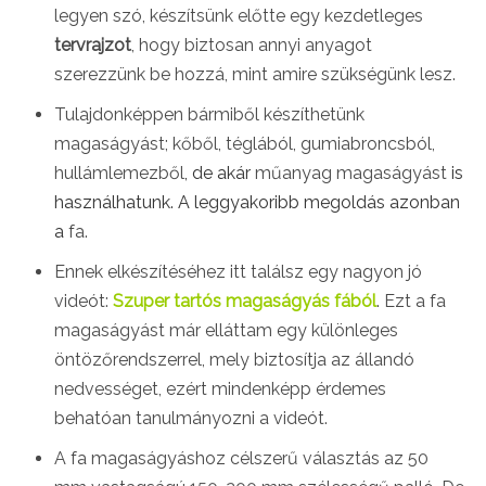
legyen szó, készítsünk előtte egy kezdetleges
tervrajzot
, hogy biztosan annyi anyagot
szerezzünk be hozzá, mint amire szükségünk lesz.
Tulajdonképpen bármiből készíthetünk
magaságyást; kőből, téglából, gumiabroncsból,
hullámlemezből
, de akár
műanyag magaságyást
is
használhatunk.
A leggyakoribb megoldás azonban
a
fa.
Ennek elkészítéséhez itt találsz egy nagyon jó
videót:
Szuper tartós magaságyás fából
. Ezt a fa
magaságyást már elláttam egy különleges
öntözőrendszerrel, mely biztosítja az állandó
nedvességet, ezért mindenképp érdemes
behatóan tanulmányozni a videót.
A fa magaságyáshoz célszerű választás az 50