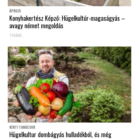
ÁPRILIS
Konyhakertész Képző: Hügelkultúr-magaságyás –
avagy német megoldás
TOVÁBB...
KERTI TANÁCSOK
Hügelkultur dombágyás hulladékból, és még