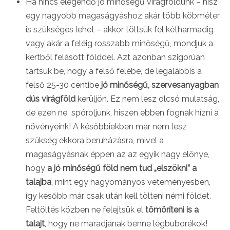
Ha nincs elegendő jó minőségű virágföldünk – hisz
egy nagyobb magaságyáshoz akár több köbméter
is szükséges lehet – akkor töltsük fel kétharmadig
vagy akár a feléig rosszabb minőségű, mondjuk a
kertből felásott földdel. Azt azonban szigorúan
tartsuk be, hogy a felső felébe, de legalábbis a
felső 25-30 centibe
jó minőségű, szervesanyagban
dús virágföld
kerüljön. Ez nem lesz olcsó mulatság,
de ezen ne spóroljunk, hiszen ebben fognak hízni a
növényeink! A későbbiekben már nem lesz
szükség ekkora beruházásra, mivel a
magaságyásnak éppen az az egyik nagy előnye,
hogy
a jó minőségű föld nem
tud „elszökni” a
talajba
, mint egy hagyományos veteményesben,
így később már csak után kell tölteni némi földet.
Feltöltés közben ne felejtsük el
tömöríteni is a
talajt
, hogy ne maradjanak benne légbuborékok!