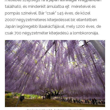
található, és mindenkit ámulatba ejt méreteivel és
pompás színeivel. Bár “csak” 145 éves, de közel
2000! négyzetméteres kiterjedéssel bír, ellentétben
Japán legöregebb lilaakácfájával, mely 1200 éves, de
csak 700 négyzetméter kiterjedésű a lombkoronája.