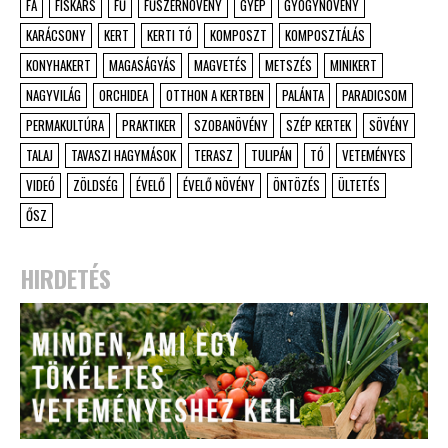
FA
FISKARS
FŰ
FŰSZERNÖVÉNY
GYEP
GYÓGYNÖVÉNY
KARÁCSONY
KERT
KERTI TÓ
KOMPOSZT
KOMPOSZTÁLÁS
KONYHAKERT
MAGASÁGYÁS
MAGVETÉS
METSZÉS
MINIKERT
NAGYVILÁG
ORCHIDEA
OTTHON A KERTBEN
PALÁNTA
PARADICSOM
PERMAKULTÚRA
PRAKTIKER
SZOBANÖVÉNY
SZÉP KERTEK
SÖVÉNY
TALAJ
TAVASZI HAGYMÁSOK
TERASZ
TULIPÁN
TÓ
VETEMÉNYES
VIDEÓ
ZÖLDSÉG
ÉVELŐ
ÉVELŐ NÖVÉNY
ÖNTÖZÉS
ÜLTETÉS
ŐSZ
HIRDETÉS