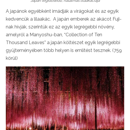
Japán legidősebb, hatalmas lilaakácfája
A japánok egyébként imádják a virágokat és az egyik
kedvencük a lilaakác. A japán emberek az akácot Fuji-
nak hívják, szerintük ez az egyik legrégebbi növény,
amelyről a Manyoshu-ban, “Collection of Ten
Thousand Leaves” a japán költészet egyik legrégebbi
gyűjteményében több helyen is említést tesznek. (759
körül)