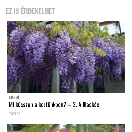
EZ IS ÉRDEKELHET
AJÁNLÓ
Mi kússzon a kertünkben? – 2. A lilaakác
TOVÁBB...