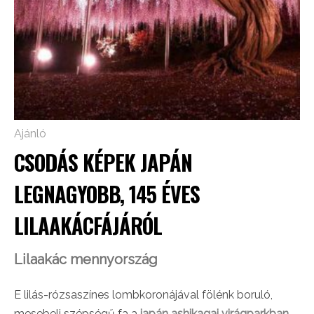
Ajánló
CSODÁS KÉPEK JAPÁN
LEGNAGYOBB, 145 ÉVES
LILAAKÁCFÁJÁRÓL
Lilaakác mennyország
E lilás-rózsaszínes lombkoronájával fölénk boruló,
mesebeli szépségű fa a
japán ashikagai virágparkban