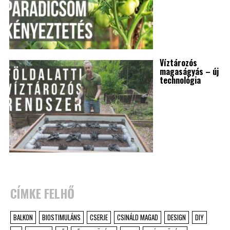
Víztározós
magaságyás – új
technológia
CÍMKE FELHŐ
BALKON
BIOSTIMULÁNS
CSERJE
CSINÁLD MAGAD
DESIGN
DIY