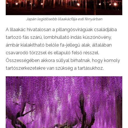
Japán legidősebb lilaakácfája esti fényárban
A lilaakác hivatalosan a pillangósvirágúak családjába
tartozó fás szárú, lombhullató indás kúszónövény,
ámbár kialakítható belőle fa-jellegű alak, általában
csavarodó törzzsel és ellapuló felső résszel.
Összességében akkora súllyal bírhatnak, hogy komoly
tartószerkezetekre van szükség a tartásukhoz.