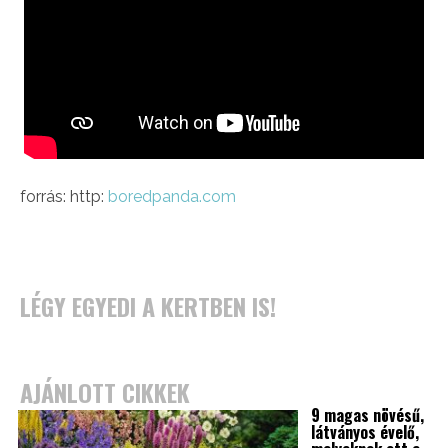
forrás: http:
boredpanda.com
LÉGY EGYEDI A KERTBEN IS!
AJÁNLOTT CIKKEK
9 magas növésű,
látványos évelő,