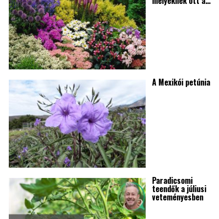
melyeknek ott a…
A Mexikói petúnia
Paradicsomi
teendők a júliusi
veteményesben