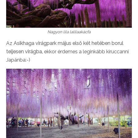
Nagyon lila lalilaakácfa
Az
Asikhaga virágpark május első két hetében borul
teljesen virágba,
ekkor érdemes a leginkább kiruccanni
Japánba:-)