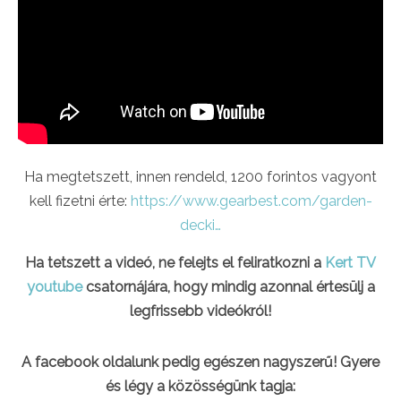
Ha megtetszett, innen rendeld, 1200 forintos vagyont
kell fizetni érte:
https://www.gearbest.com/garden-
decki…
Ha tetszett a videó, ne felejts el feliratkozni a
Kert TV
youtube
csatornájára, hogy mindig azonnal értesülj a
legfrissebb videókról!
A facebook oldalunk pedig egészen nagyszerű! Gyere
és légy a közösségünk tagja: