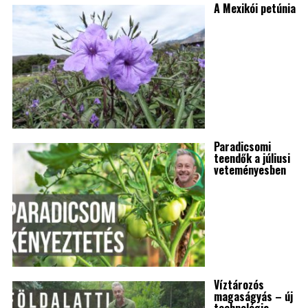
A Mexikói petúnia
Paradicsomi
teendők a júliusi
veteményesben
Víztározós
magaságyás – új
technológia