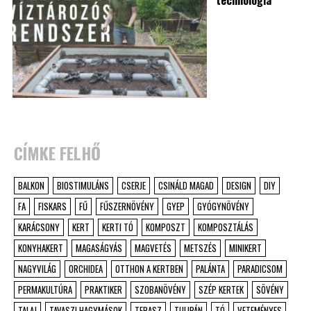
CÍMKE FELHŐ
BALKON
BIOSTIMULÁNS
CSERJE
CSINÁLD MAGAD
DESIGN
DIY
FA
FISKARS
FŰ
FŰSZERNÖVÉNY
GYEP
GYÓGYNÖVÉNY
KARÁCSONY
KERT
KERTI TÓ
KOMPOSZT
KOMPOSZTÁLÁS
KONYHAKERT
MAGASÁGYÁS
MAGVETÉS
METSZÉS
MINIKERT
NAGYVILÁG
ORCHIDEA
OTTHON A KERTBEN
PALÁNTA
PARADICSOM
PERMAKULTÚRA
PRAKTIKER
SZOBANÖVÉNY
SZÉP KERTEK
SÖVÉNY
TALAJ
TAVASZI HAGYMÁSOK
TERASZ
TULIPÁN
TÓ
VETEMÉNYES