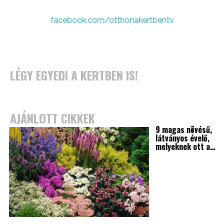
facebook.com/otthonakertbentv
LÉGY EGYEDI A KERTBEN IS!
AJÁNLOTT CIKKEK
9 magas növésű,
látványos évelő,
melyeknek ott a…