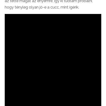
az tette magát az enyémre, így ki tudtam próbálni,
hogy tényleg olyan jó-e a cucc, mint ígérik.