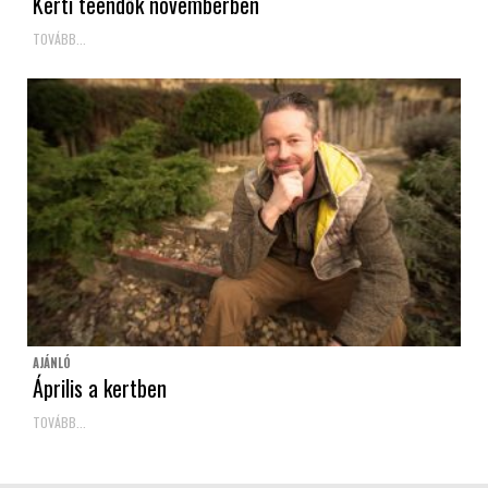
Kerti teendők novemberben
TOVÁBB...
AJÁNLÓ
Április a kertben
TOVÁBB...