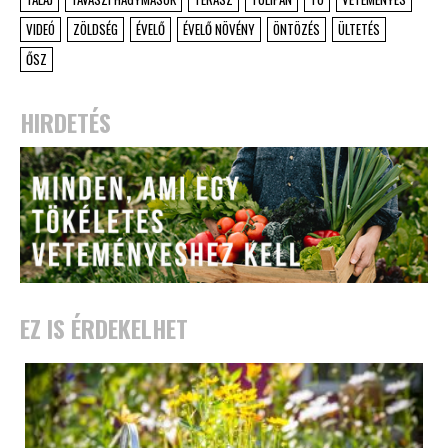
VIDEÓ
ZÖLDSÉG
ÉVELŐ
ÉVELŐ NÖVÉNY
ÖNTÖZÉS
ÜLTETÉS
ŐSZ
HIRDETÉS
EZ IS ÉRDEKELHET