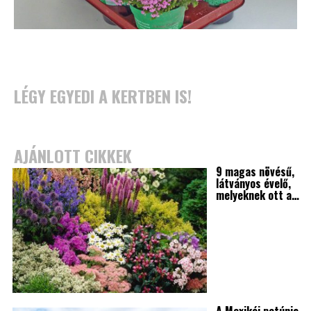
LÉGY EGYEDI A KERTBEN IS!
AJÁNLOTT CIKKEK
9 magas növésű,
látványos évelő,
melyeknek ott a…