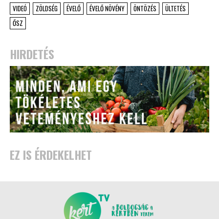
VIDEÓ
ZÖLDSÉG
ÉVELŐ
ÉVELŐ NÖVÉNY
ÖNTÖZÉS
ÜLTETÉS
ŐSZ
HIRDETÉS
EZ IS ÉRDEKELHET