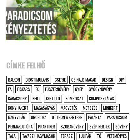
CÍMKE FELHŐ
BALKON
BIOSTIMULÁNS
CSERJE
CSINÁLD MAGAD
DESIGN
DIY
FA
FISKARS
FŰ
FŰSZERNÖVÉNY
GYEP
GYÓGYNÖVÉNY
KARÁCSONY
KERT
KERTI TÓ
KOMPOSZT
KOMPOSZTÁLÁS
KONYHAKERT
MAGASÁGYÁS
MAGVETÉS
METSZÉS
MINIKERT
NAGYVILÁG
ORCHIDEA
OTTHON A KERTBEN
PALÁNTA
PARADICSOM
PERMAKULTÚRA
PRAKTIKER
SZOBANÖVÉNY
SZÉP KERTEK
SÖVÉNY
TALAJ
TAVASZI HAGYMÁSOK
TERASZ
TULIPÁN
TÓ
VETEMÉNYES