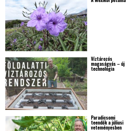
A Mexikói petúnia
Víztározós
magaságyás – új
technológia
Paradicsomi
teendők a júliusi
veteményesben