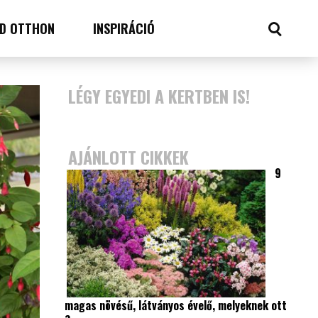
D OTTHON
INSPIRÁCIÓ
LÉGY EGYEDI A KERTBEN IS!
AJÁNLOTT CIKKEK
9
magas növésű, látványos évelő, melyeknek ott
a…