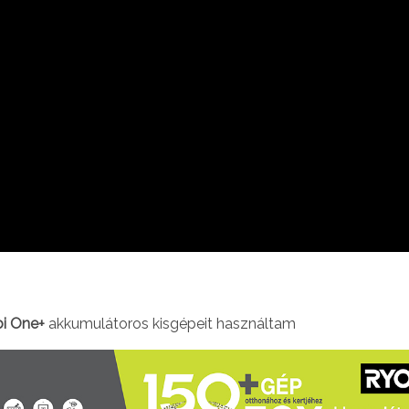
i One+
akkumulátoros kisgépeit használtam