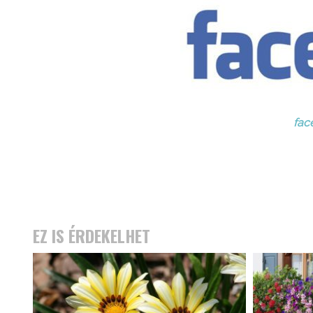
fac
EZ IS ÉRDEKELHET