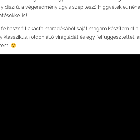
y díszfű, a végeredmény úgyis szép lesz:) Higgyétek el, néh
etésekkel is!
felhasznált akácfa maradékából saját magam készítem el a 
y klasszikus, földön álló virágládát és egy felfüggesztettet, 
ttem.