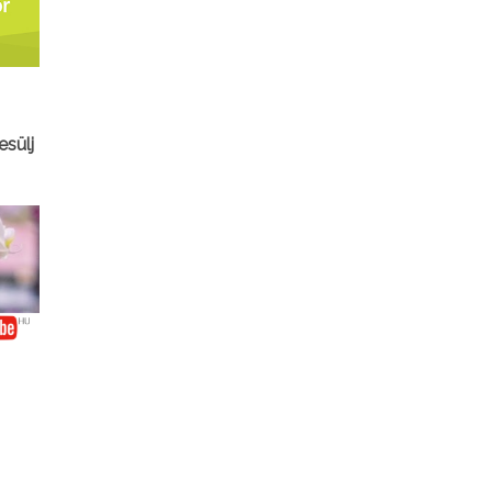
esülj