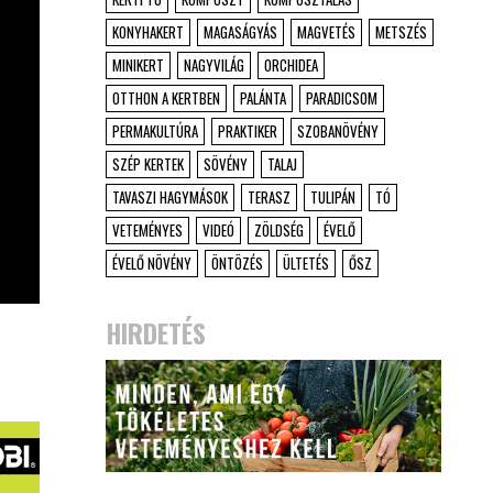
KONYHAKERT
MAGASÁGYÁS
MAGVETÉS
METSZÉS
MINIKERT
NAGYVILÁG
ORCHIDEA
OTTHON A KERTBEN
PALÁNTA
PARADICSOM
PERMAKULTÚRA
PRAKTIKER
SZOBANÖVÉNY
SZÉP KERTEK
SÖVÉNY
TALAJ
TAVASZI HAGYMÁSOK
TERASZ
TULIPÁN
TÓ
VETEMÉNYES
VIDEÓ
ZÖLDSÉG
ÉVELŐ
ÉVELŐ NÖVÉNY
ÖNTÖZÉS
ÜLTETÉS
ŐSZ
HIRDETÉS