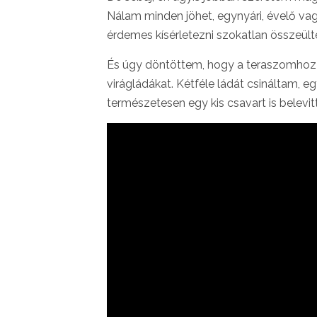
Nálam minden jöhet, egynyári, évelő vag
érdemes kísérletezni szokatlan összeült
És úgy döntöttem, hogy a teraszomhoz 
virágládákat. Kétféle ládát csináltam, eg
természetesen egy kis csavart is belevi