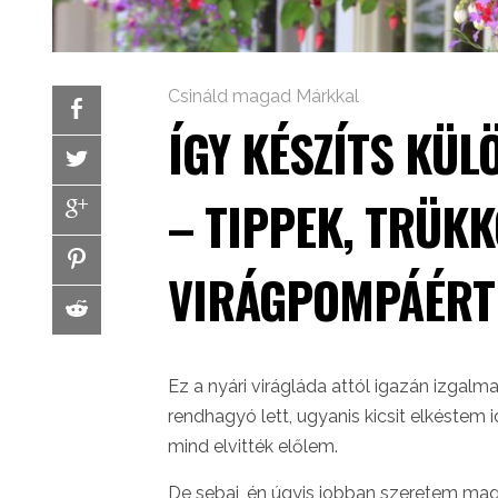
Csináld magad Márkkal
ÍGY KÉSZÍTS KÜL
– TIPPEK, TRÜK
VIRÁGPOMPÁÉRT
Ez a nyári virágláda attól igazán izgalma
rendhagyó lett, ugyanis kicsit elkéstem 
mind elvitték előlem.
De sebaj, én úgyis jobban szeretem mag