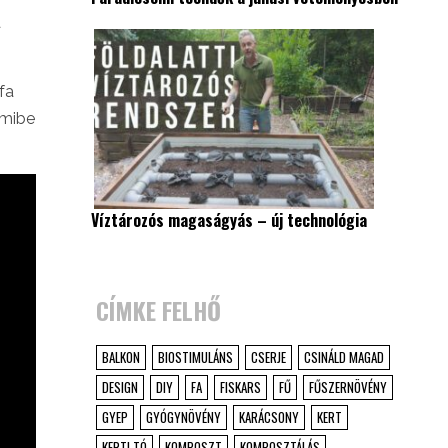
a
fa
amibe
Víztározós magaságyás – új technológia
CÍMKE FELHŐ
BALKON
BIOSTIMULÁNS
CSERJE
CSINÁLD MAGAD
DESIGN
DIY
FA
FISKARS
FŰ
FŰSZERNÖVÉNY
GYEP
GYÓGYNÖVÉNY
KARÁCSONY
KERT
KERTI TÓ
KOMPOSZT
KOMPOSZTÁLÁS