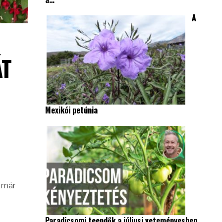
A
ÁT
Mexikói petúnia
t már
Paradicsomi teendők a júliusi veteményesben