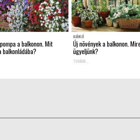
AJÁNLÓ
gpompa a balkonon. Mit
Új növények a balkonon. Mir
a balkonládába?
ügyeljünk?
TOVÁBB...