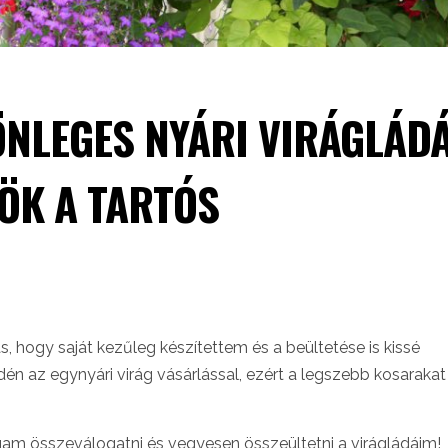
ÖNLEGES NYÁRI VIRÁGLÁD
KÖK A TARTÓS
s, hogy saját kezűleg készítettem és a beültetése is kissé
idén az egynyári virág vásárlással, ezért a legszebb kosaraka
am összeválogatni és vegyesen összeültetni a virágládáim!