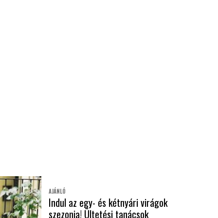
AJÁNLÓ
Indul az egy- és kétnyári virágok
szezonja! Ültetési tanácsok