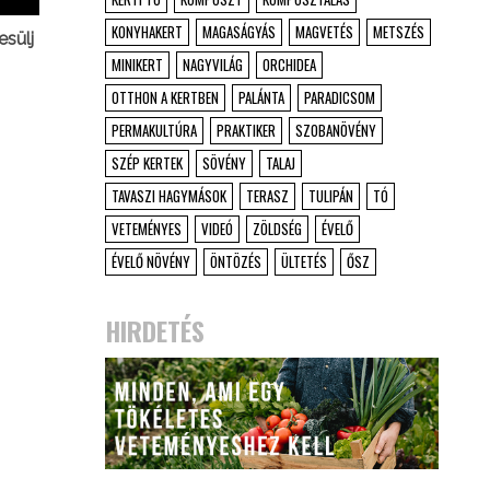
KONYHAKERT
MAGASÁGYÁS
MAGVETÉS
METSZÉS
esülj
MINIKERT
NAGYVILÁG
ORCHIDEA
OTTHON A KERTBEN
PALÁNTA
PARADICSOM
PERMAKULTÚRA
PRAKTIKER
SZOBANÖVÉNY
SZÉP KERTEK
SÖVÉNY
TALAJ
TAVASZI HAGYMÁSOK
TERASZ
TULIPÁN
TÓ
VETEMÉNYES
VIDEÓ
ZÖLDSÉG
ÉVELŐ
ÉVELŐ NÖVÉNY
ÖNTÖZÉS
ÜLTETÉS
ŐSZ
HIRDETÉS