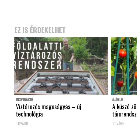
EZ IS ÉRDEKELHET
INSPIRÁCIÓ
AJÁNLÓ
Víztározós magaságyás – új
A kúszó z
technológia
támrendsz
TOVÁBB...
TOVÁBB...