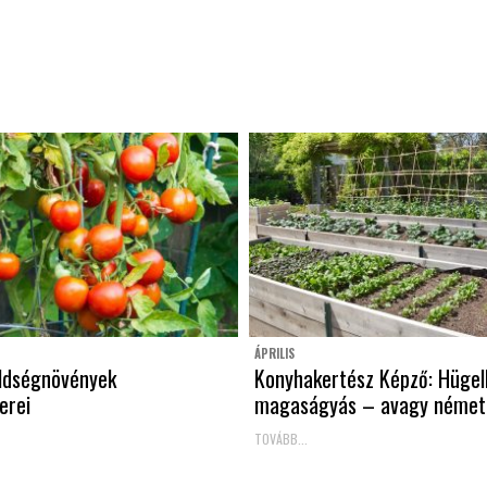
ÁPRILIS
öldségnövények
Konyhakertész Képző: Hügel
erei
magaságyás – avagy német
TOVÁBB...