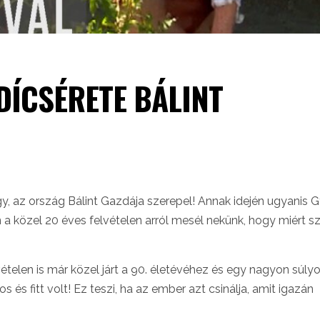
ÍCSÉRETE BÁLINT
rgy, az ország Bálint Gazdája szerepel! Annak idején ugyanis G
n a közel 20 éves felvételen arról mesél nekünk, hogy miért sz
ételen is már közel járt a 90. életévéhez és egy nagyon súly
s és fitt volt! Ez teszi, ha az ember azt csinálja, amit igazán