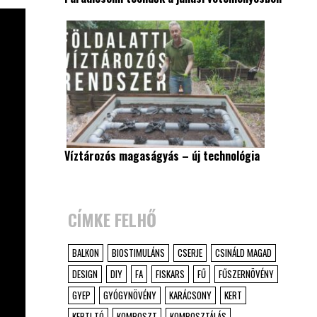
Víztározós magaságyás – új technológia
CÍMKE FELHŐ
BALKON
BIOSTIMULÁNS
CSERJE
CSINÁLD MAGAD
DESIGN
DIY
FA
FISKARS
FŰ
FŰSZERNÖVÉNY
GYEP
GYÓGYNÖVÉNY
KARÁCSONY
KERT
KERTI TÓ
KOMPOSZT
KOMPOSZTÁLÁS