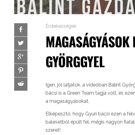
Érdekességek
MAGASÁGYÁSOK D
GYÖRGGYEL
Igen, jól látjátok, a videóban Bálint Gyö
bácsi is a Green Team tagja volt, és eze
a magaságyásokat.
Elképesztő, hogy Gyuri bácsi ezen a felv
balesetből épült fel, mégis nagyon fiatalo
szeret!