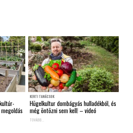
KERTI TANÁCSOK
kultúr-
Hügelkultur dombágyás hulladékból, és
 megoldás
még öntözni sem kell! – videó
TOVÁBB...