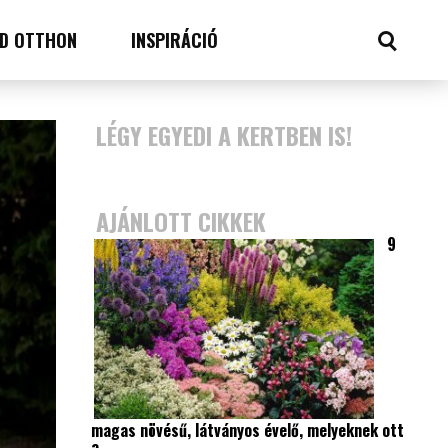
D OTTHON
INSPIRÁCIÓ
LÉGY EGYEDI A KERTBEN IS!
AJÁNLOTT CIKKEK
9
magas növésű, látványos évelő, melyeknek ott
a…