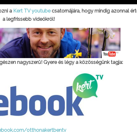
kozni a
Kert TV youtube
csatornájára, hogy mindig azonnal ért
a legfrissebb videókról!
gészen nagyszerű! Gyere és légy a közösségünk tagja:
ebook.com/otthonakertbentv