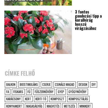
3 fontos
gondozási tipp a
korallvirág
hosszú
virágzásához
CÍMKE FELHŐ
BALKON
BIOSTIMULÁNS
CSERJE
CSINÁLD MAGAD
DESIGN
DIY
FA
FISKARS
FŰ
FŰSZERNÖVÉNY
GYEP
GYÓGYNÖVÉNY
KARÁCSONY
KERT
KERTI TÓ
KOMPOSZT
KOMPOSZTÁLÁS
KONYHAKERT
MAGASÁGYÁS
MAGVETÉS
METSZÉS
MINIKERT