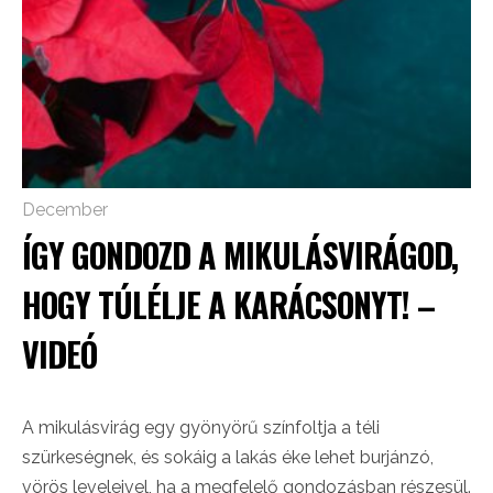
December
ÍGY GONDOZD A MIKULÁSVIRÁGOD,
HOGY TÚLÉLJE A KARÁCSONYT! –
VIDEÓ
A mikulásvirág egy gyönyörű színfoltja a téli
szürkeségnek, és sokáig a lakás éke lehet burjánzó,
vörös leveleivel, ha a megfelelő gondozásban részesül.