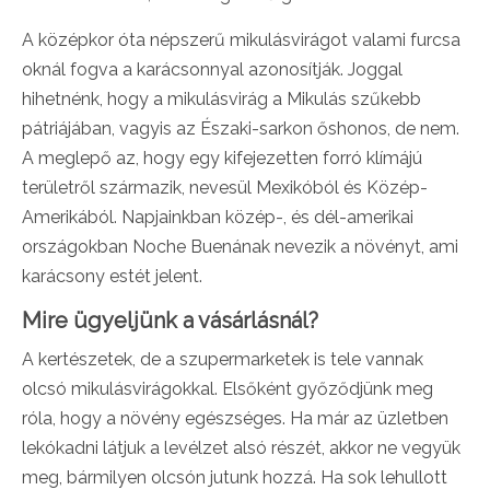
A középkor óta népszerű mikulásvirágot valami furcsa
oknál fogva a karácsonnyal azonosítják. Joggal
hihetnénk, hogy a mikulásvirág a Mikulás szűkebb
pátriájában, vagyis az Északi-sarkon őshonos, de nem.
A meglepő az, hogy egy kifejezetten forró klímájú
területről származik, nevesül Mexikóból és Közép-
Amerikából. Napjainkban közép-, és dél-amerikai
országokban Noche Buenának nevezik a növényt, ami
karácsony estét jelent.
Mire ügyeljünk a vásárlásnál?
A kertészetek, de a szupermarketek is tele vannak
olcsó mikulásvirágokkal. Elsőként győződjünk meg
róla, hogy a növény egészséges. Ha már az üzletben
lekókadni látjuk a levélzet alsó részét, akkor ne vegyük
meg, bármilyen olcsón jutunk hozzá. Ha sok lehullott