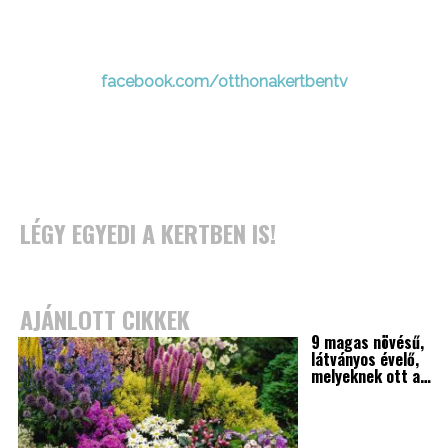
facebook.com/otthonakertbentv
LÉGY EGYEDI A KERTBEN IS!
AJÁNLOTT CIKKEK
9 magas növésű,
látványos évelő,
melyeknek ott a…