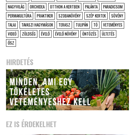
NAGYVILÁG
ORCHIDEA
OTTHON A KERTBEN
PALÁNTA
PARADICSOM
PERMAKULTÚRA
PRAKTIKER
SZOBANÖVÉNY
SZÉP KERTEK
SÖVÉNY
TALAJ
TAVASZI HAGYMÁSOK
TERASZ
TULIPÁN
TÓ
VETEMÉNYES
VIDEÓ
ZÖLDSÉG
ÉVELŐ
ÉVELŐ NÖVÉNY
ÖNTÖZÉS
ÜLTETÉS
ŐSZ
HIRDETÉS
EZ IS ÉRDEKELHET