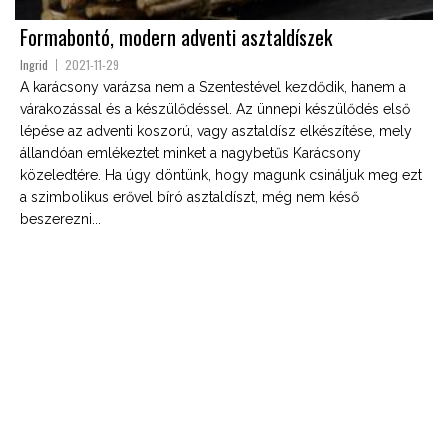
Formabontó, modern adventi asztaldíszek
Ingrid
2021-11-29
A karácsony varázsa nem a Szentestével kezdődik, hanem a
várakozással és a készülődéssel. Az ünnepi készülődés első
lépése az adventi koszorú, vagy asztaldísz elkészítése, mely
állandóan emlékeztet minket a nagybetűs Karácsony
közeledtére. Ha úgy döntünk, hogy magunk csináljuk meg ezt
a szimbolikus erővel bíró asztaldíszt, még nem késő
beszerezni...