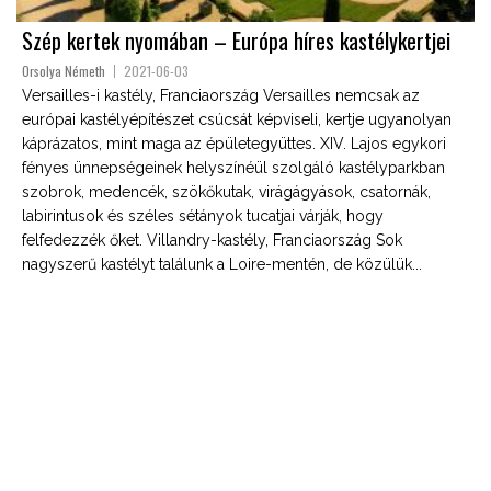
Szép kertek nyomában – Európa híres kastélykertjei
Orsolya Németh
2021-06-03
Versailles-i kastély, Franciaország Versailles nemcsak az
európai kastélyépítészet csúcsát képviseli, kertje ugyanolyan
káprázatos, mint maga az épületegyüttes. XIV. Lajos egykori
fényes ünnepségeinek helyszínéül szolgáló kastélyparkban
szobrok, medencék, szökőkutak, virágágyások, csatornák,
labirintusok és széles sétányok tucatjai várják, hogy
felfedezzék őket. Villandry-kastély, Franciaország Sok
nagyszerű kastélyt találunk a Loire-mentén, de közülük...