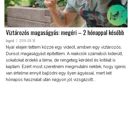
Víztározós magaságyás: megéri – 2 hónappal később
Ingrid
2019-08-16
Nyár elején tettem közzé egy videót, amiben egy víztározós,
Durisol magaságyást építettem. A reakciók számából kiderült,
sokatokat érdekli a téma, de rengeteg kérdést és kritikát is
kaptam. Ezért most szeretném megmutatni nektek, hogy igenis
van értelme ennyit bajlódni egy ilyen ágyással, mert két
hónapos használat után nagyon jól vizsgázott...