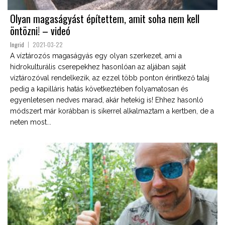
Olyan magaságyást építettem, amit soha nem kell
öntözni! – videó
Ingrid
2021-03-22
A víztározós magaságyás egy olyan szerkezet, ami a
hidrokulturális cserepekhez hasonlóan az aljában saját
víztározóval rendelkezik, az ezzel több ponton érintkező talaj
pedig a kapilláris hatás következtében folyamatosan és
egyenletesen nedves marad, akár hetekig is! Ehhez hasonló
módszert már korábban is sikerrel alkalmaztam a kertben, de a
neten most...