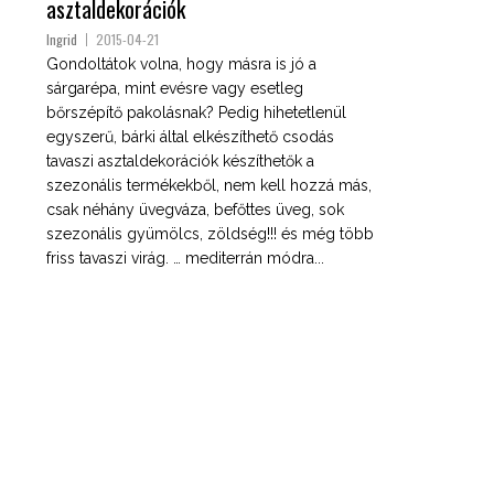
asztaldekorációk
Ingrid
2015-04-21
Gondoltátok volna, hogy másra is jó a
sárgarépa, mint evésre vagy esetleg
bőrszépítő pakolásnak? Pedig hihetetlenül
egyszerű, bárki által elkészíthető csodás
tavaszi asztaldekorációk készíthetők a
szezonális termékekből, nem kell hozzá más,
csak néhány üvegváza, befőttes üveg, sok
szezonális gyümölcs, zöldség!!! és még több
friss tavaszi virág. … mediterrán módra...