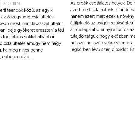
Az erdők csodálatos helyek. De
2023-10-16
azért mert sétálhatunk, kirándulh
erti teendők közül az egyik
hanem azért mert ezek a növén
 az őszi gyümölcsfa ültetés.
állítják elő az oxigén szükségle
ebb most, mint tavasszal ültetni,
át, de legalább ennyire fontos az
van ideje gyökeret ereszteni a téli
tulajdonságuk, hogy eközben meg
 locsolni is sokkal ritkábban
hosszú-hosszú évekre szénné ala
ölcsfa ültetés amúgy nem nagy
légkörben lévő szén dioxidot. És m
, ha még nincs benne
, ebben a rövid...