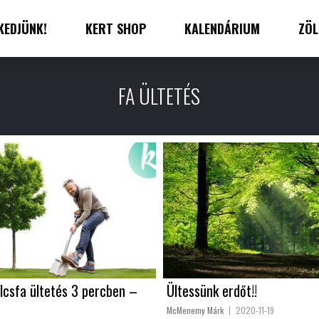
KEDJÜNK!
KERT SHOP
KALENDÁRIUM
ZÖL
FA ÜLTETÉS
lcsfa ültetés 3 percben –
Ültessünk erdőt!!
McMenemy Márk
2020-11-19