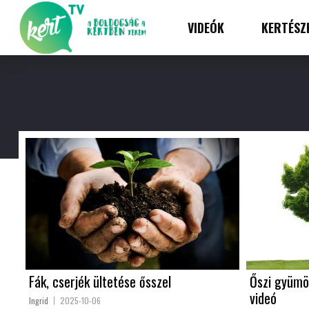
VIDEÓK
KERTÉSZ
Fák, cserjék ültetése ősszel
Őszi gyümö
videó
Ingrid
2025-10-06