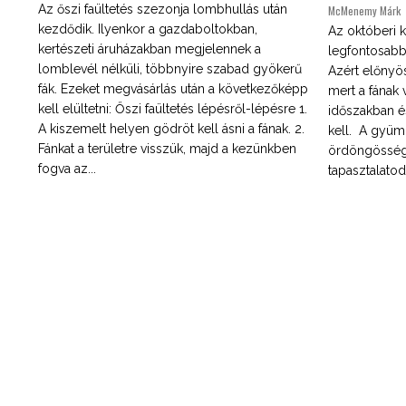
Az őszi faültetés szezonja lombhullás után
McMenemy Márk
kezdődik. Ilyenkor a gazdaboltokban,
Az októberi k
kertészeti áruházakban megjelennek a
legfontosabb
lomblevél nélküli, többnyire szabad gyökerű
Azért előnyös
fák. Ezeket megvásárlás után a következőképp
mert a fának 
kell elültetni: Őszi faültetés lépésről-lépésre 1.
időszakban és
A kiszemelt helyen gödröt kell ásni a fának. 2.
kell. A gyüm
Fánkat a területre visszük, majd a kezünkben
ördöngösség
fogva az...
tapasztalatod