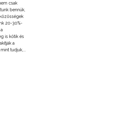
 nem csak
atunk bennük,
yközösségek
tünk 20-30%-
 a
 is kötik és
kítják a
int tudjuk,...