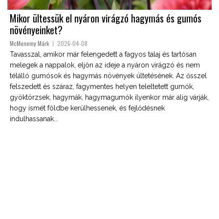
Mikor ültessük el nyáron virágzó hagymás és gumós
növényeinket?
McMenemy Márk
2026-04-08
Tavasszal, amikor már felengedett a fagyos talaj és tartósan
melegek a nappalok, eljön az ideje a nyáron virágzó és nem
télálló gumósok és hagymás növények ültetésének. Az ősszel
felszedett és száraz, fagymentes helyen teleltetett gumók,
gyöktörzsek, hagymák, hagymagumók ilyenkor már alig várják,
hogy ismét földbe kerülhessenek, és fejlődésnek
indulhassanak...