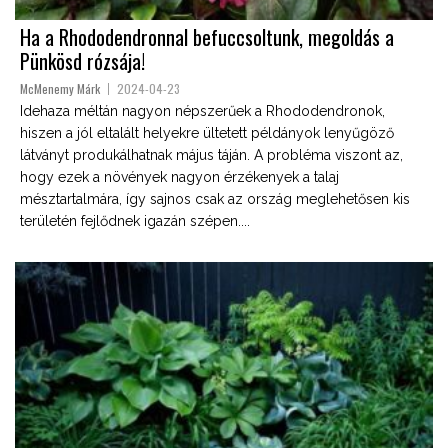
Ha a Rhododendronnal befuccsoltunk, megoldás a
Pünkösd rózsája!
McMenemy Márk
2024-04-23
Idehaza méltán nagyon népszerűek a Rhododendronok,
hiszen a jól eltalált helyekre ültetett példányok lenyűgöző
látványt produkálhatnak május táján. A probléma viszont az,
hogy ezek a növények nagyon érzékenyek a talaj
mésztartalmára, így sajnos csak az ország meglehetősen kis
területén fejlődnek igazán szépen....