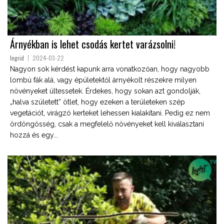
Árnyékban is lehet csodás kertet varázsolni!
Ingrid
2024-03-22
Nagyon sok kérdést kapunk arra vonatkozóan, hogy nagyobb
lombú fák alá, vagy épületektől árnyékolt részekre milyen
növényeket ültessetek. Érdekes, hogy sokan azt gondolják,
„halva született” ötlet, hogy ezeken a területeken szép
vegetációt, virágzó kerteket lehessen kialakítani. Pedig ez nem
ördöngösség, csak a megfelelő növényeket kell kiválasztani
hozzá és egy...