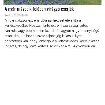
A nyár második felében virágzó cserjék
Zsolt
2026-08-06
A nyár sokszor extrém időjárási helyzet elé állítja a
kertészkedőket. Hosszan tartó extrém szárazság, tartós
kánikula vagy épp hirtelen lezúduló nagyon nagy mennyiségű
csapadék, amihez sokszor sajnos jég is társul. Ilyen
helyzetben van, hogy lehangolja a kertészkedési kedvünket az
időjárás, de egy igazi kertész sosem adja fel. A gyönyörűen...