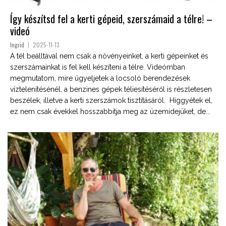
Így készítsd fel a kerti gépeid, szerszámaid a télre! –
videó
Ingrid
2025-11-13
A tél beálltával nem csak a növényeinket, a kerti gépeinket és
szerszámainkat is fel kell készíteni a télre. Videómban
megmutatom, mire ügyeljetek a locsoló berendezések
víztelenítésénél, a benzines gépek téliesítéséről is részletesen
beszélek, illetve a kerti szerszámok tisztításáról. Higgyétek el,
ez nem csak évekkel hosszabbítja meg az üzemidejüket, de...