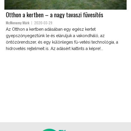
Otthon a kertben – a nagy tavaszi füvesítés
McMenemy Márk
2020-03-29
Az Otthon a kertben adásában egy egész kertet
gyepszőnyegeztünk le és eláruljuk a vakondháló, az
öntözőrendszer, és egy különleges fű-vetési technológia, a
hidrovetés rejtelmeit is. Az adásért kattints a képre!...