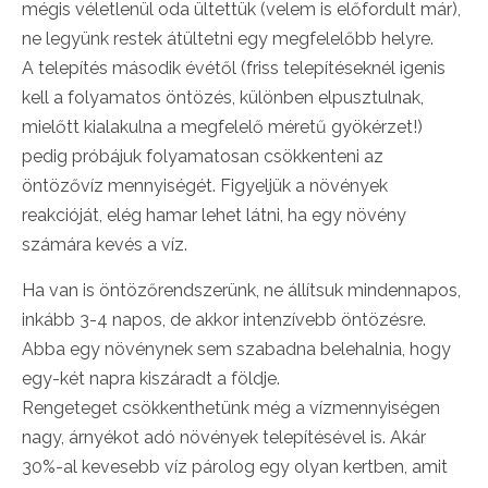
mégis véletlenül oda ültettük (velem is előfordult már),
ne legyünk restek átültetni egy megfelelőbb helyre.
A telepítés második évétől (friss telepítéseknél igenis
kell a folyamatos öntözés, különben elpusztulnak,
mielőtt kialakulna a megfelelő méretű gyökérzet!)
pedig próbájuk folyamatosan csökkenteni az
öntözővíz mennyiségét. Figyeljük a növények
reakcióját, elég hamar lehet látni, ha egy növény
számára kevés a víz.
Ha van is öntözőrendszerünk, ne állítsuk mindennapos,
inkább 3-4 napos, de akkor intenzívebb öntözésre.
Abba egy növénynek sem szabadna belehalnia, hogy
egy-két napra kiszáradt a földje.
Rengeteget csökkenthetünk még a vízmennyiségen
nagy, árnyékot adó növények telepítésével is. Akár
30%-al kevesebb víz párolog egy olyan kertben, amit