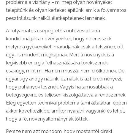
probléma a vízhiány – mi meg olyan növényeket
telepítünk és olyan kerteket építünk, amik a folyamatos
pesztrálásunk nélkül életképtelenek lennének.
A folyamatos csepegtetős öntözéssel arra
kondicionáljuk a növényeinket, hogy ne eresszék
mélyre a gyökereiket, maradjanak csak a felszínen, ott
úgy- is mindent megkapnak. Mert a növények is a
legkisebb energia felhasználására törekszenek,
csakúgy, mint mi. Ha nem muszáj, nem erőlködnek. De
ugyanúgy ahogy nálunk, ez náluk is azt eredményezi,
hogy puhányok lesznek. Vagyis hajlamosabbak a
betegségekre, és teljesen kiszolgáltatva a rendszernek.
Elég egyetlen technikai probléma (ami általában éppen
akkor következik be, amikor nyaralni vagyunk) és lehet,
hogy a fél növényállománynak lőttek.
Persze nem azt mondom, hogy mostantól direkt