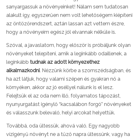
sanyargassuk a növényeinket! Nálam sem tudatosan
alakult így, egyszerűen nem volt lehetőségem kiépíteni
az öntözőrendszert, aztán lassan azt vettem észre,
hogy a növényeim egész jól elvannak nélküle is.
Szóval, a javaslatom, hogy először is próbáljunk olyan
növényeket telepíteni, amik a leginkább odaillenek, a
leginkább
tudnak az adott környezethez
alkalmazkodni
. Nézzünk körbe a szomszédságban, és
ha azt látjuk, hogy valami szépen és gyakran nő a
környéken, akkor az jó eséllyel nálunk is el lesz.
Felejtsük el az oda nem illő, folyamatos tápozást,
nyunyurgatást igénylő “kacsalábon forgó” növényeket
és válasszunk belevaló, helyi arcokat helyettük.
Továbbá, oda ültessük, ahová való. Egy nagyobb
vízigényű növényt ne a tűző napra ültessünk, vagy ha