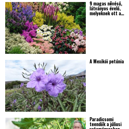
9 magas növésű,
látványos évelő,
melyeknek ott a…
A Mexikói petúnia
Paradicsomi
teendők a júliusi
veteményesben