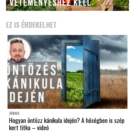
EZ IS ÉRDEKELHET
JÚNIUS
Hogyan öntözz kánikula idején? A hőségben is szép
kert titka – videó