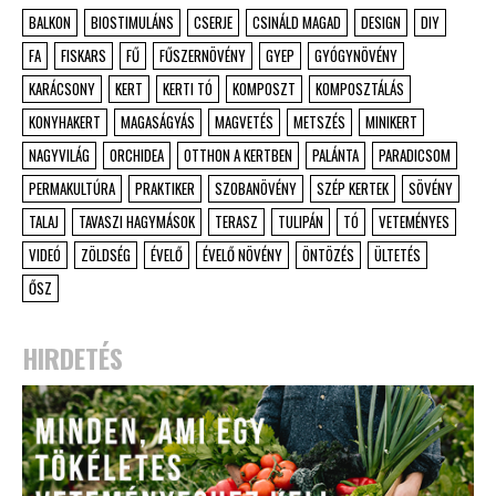
BALKON
BIOSTIMULÁNS
CSERJE
CSINÁLD MAGAD
DESIGN
DIY
FA
FISKARS
FŰ
FŰSZERNÖVÉNY
GYEP
GYÓGYNÖVÉNY
KARÁCSONY
KERT
KERTI TÓ
KOMPOSZT
KOMPOSZTÁLÁS
KONYHAKERT
MAGASÁGYÁS
MAGVETÉS
METSZÉS
MINIKERT
NAGYVILÁG
ORCHIDEA
OTTHON A KERTBEN
PALÁNTA
PARADICSOM
PERMAKULTÚRA
PRAKTIKER
SZOBANÖVÉNY
SZÉP KERTEK
SÖVÉNY
TALAJ
TAVASZI HAGYMÁSOK
TERASZ
TULIPÁN
TÓ
VETEMÉNYES
VIDEÓ
ZÖLDSÉG
ÉVELŐ
ÉVELŐ NÖVÉNY
ÖNTÖZÉS
ÜLTETÉS
ŐSZ
HIRDETÉS