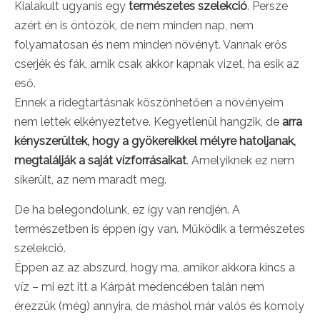
Kialakult ugyanis egy
természetes szelekció
. Persze
azért én is öntözök, de nem minden nap, nem
folyamatosan és nem minden növényt. Vannak erős
cserjék és fák, amik csak akkor kapnak vizet, ha esik az
eső.
Ennek a ridegtartásnak köszönhetően a növényeim
nem lettek elkényeztetve. Kegyetlenül hangzik, de
arra
kényszerültek, hogy a gyökereikkel mélyre hatoljanak,
megtalálják a saját vízforrásaikat
. Amelyiknek ez nem
sikerült, az nem maradt meg.
De ha belegondolunk, ez így van rendjén. A
természetben is éppen így van. Működik a természetes
szelekció.
Éppen az az abszurd, hogy ma, amikor akkora kincs a
víz – mi ezt itt a Kárpát medencében talán nem
érezzük (még) annyira, de máshol már valós és komoly