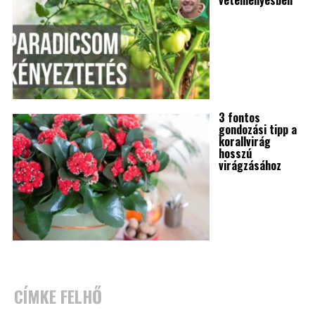
3 fontos
gondozási tipp a
korallvirág
hosszú
virágzásához
CÍMKE FELHŐ