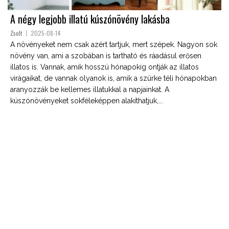
A négy legjobb illatú kúszónövény lakásba
Zsolt
2025-08-14
A növényeket nem csak azért tartjuk, mert szépek. Nagyon sok
növény van, ami a szobában is tartható és ráadásul erősen
illatos is. Vannak, amik hosszú hónapokig ontják az illatos
virágaikat, de vannak olyanok is, amik a szürke téli hónapokban
aranyozzák be kellemes illatukkal a napjainkat. A
kúszónövényeket sokféleképpen alakíthatjuk,...