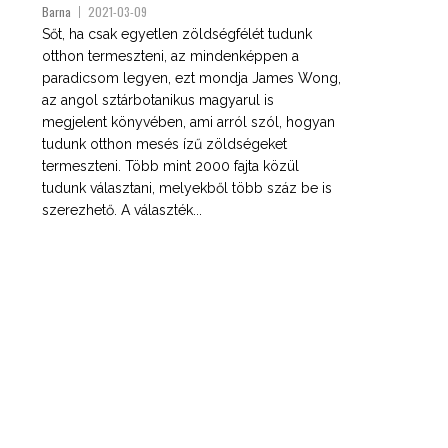
Barna
2021-03-09
Sőt, ha csak egyetlen zöldségfélét tudunk
otthon termeszteni, az mindenképpen a
paradicsom legyen, ezt mondja James Wong,
az angol sztárbotanikus magyarul is
megjelent könyvében, ami arról szól, hogyan
tudunk otthon mesés ízű zöldségeket
termeszteni. Több mint 2000 fajta közül
tudunk választani, melyekből több száz be is
szerezhető. A választék...